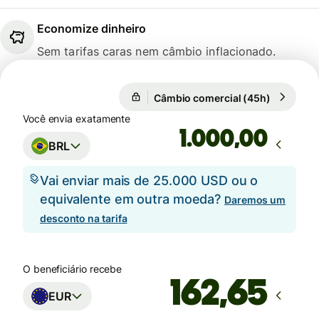
Economize dinheiro
Sem tarifas caras nem câmbio inflacionado.
Câmbio comercial (45h)
1 EUR = 5
Câmbio comercial (45h)
Você envia exatamente
,00
BRL
Vai enviar mais de 25.000 USD ou o
equivalente em outra moeda?
Daremos um
desconto na tarifa
O beneficiário recebe
EUR