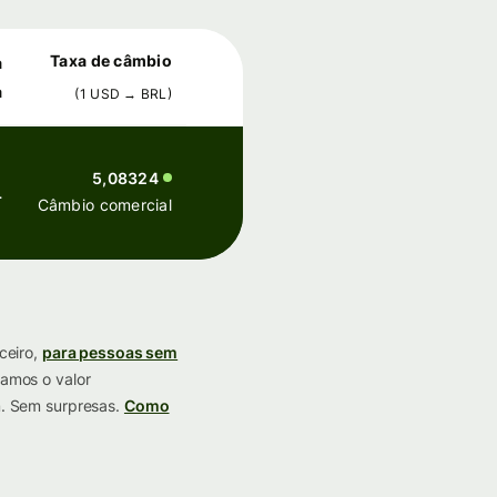
Taxa de câmbio
a
a
(
1
USD
→
BRL
)
5,08324
L
Câmbio comercial
ceiro,
para pessoas sem
amos o valor
. Sem surpresas.
Como