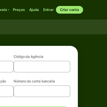
veis
Preços
Ajuda
Entrar
Criar conta
Código da Agência
ação
Número da conta bancária