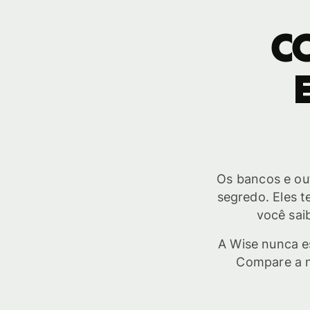
C
Os bancos e out
segredo. Eles 
você saib
A Wise nunca e
Compare a n