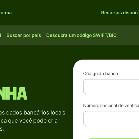
forma
Recursos disponí
N
Buscar por país
Descubra um código SWIFT/BIC
Código do banco
anha
Número nacional de verific
os dados bancários locais
fica que você pode criar
s.