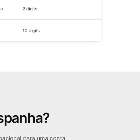
ão
2
digits
10
digits
Espanha?
rnacional para uma conta