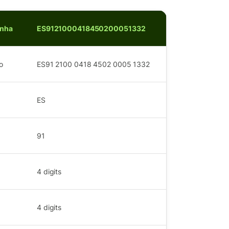
anha
ES9121000418450200051332
o
ES91 2100 0418 4502 0005 1332
ES
91
4
digits
4
digits