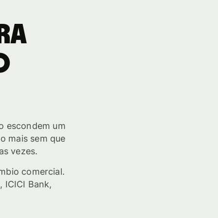
ra
o
eiro escondem um
do mais sem que
uas vezes.
mbio comercial.
 ICICI Bank,