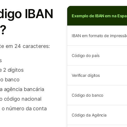
digo IBAN
Exemplo de IBAN em na Esp
?
IBAN em formato de impressã
e em 24 caracteres:
Código do país
s
 2 dígitos
Verificar dígitos
do banco
 a agência bancária
Código do banco
 o código nacional
a o número da conta
Código da Agência