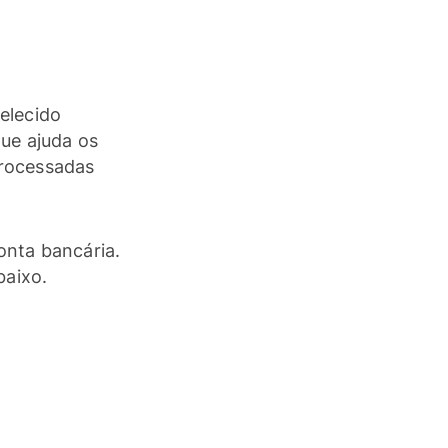
elecido
ue ajuda os
processadas
onta bancária.
baixo.