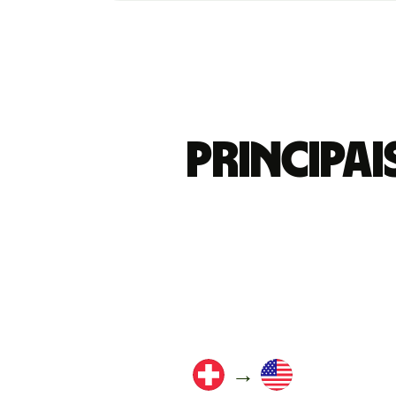
Principa
→