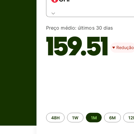
Preço médio:
últimos 30 dias
159.51
Redução
Time
48H
1W
1M
6M
1
period