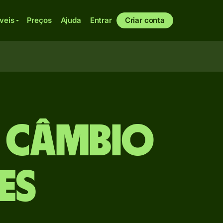
veis
Preços
Ajuda
Entrar
Criar conta
e câmbio
ES