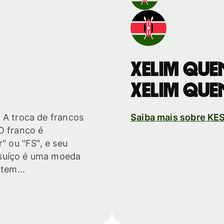
Xelim que
Xelim que
 A troca de francos
Saiba mais sobre KE
O franco é
r" ou "FS", e seu
 suíço é uma moeda
tem...