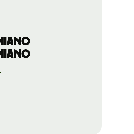
niano
niano
S