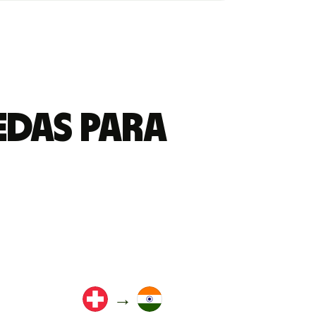
edas para
→