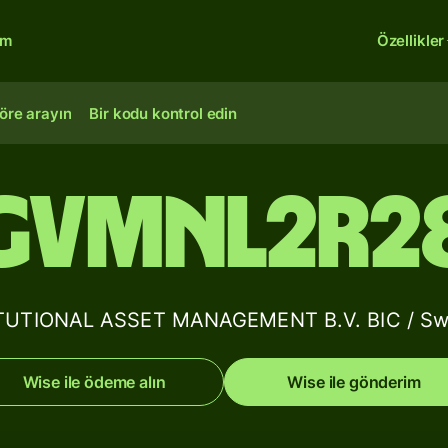
rm
Özellikler
öre arayın
Bir kodu kontrol edin
GVMNL2R2
UTIONAL ASSET MANAGEMENT B.V. BIC / Swift 
Wise ile ödeme alın
Wise ile gönderim