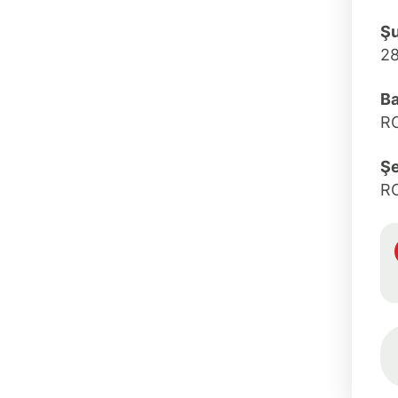
Ş
2
Ba
R
Şe
R