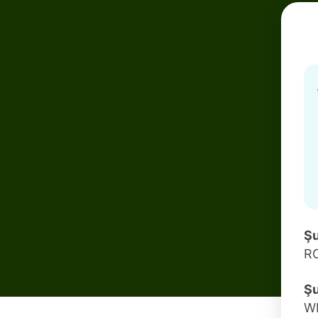
Şu
R
Şu
W