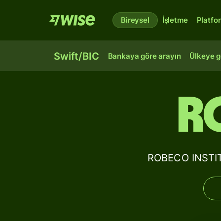
Bireysel
İşletme
Platfo
Swift/BIC
Bankaya göre arayın
Ülkeye g
R
ROBECO INSTIT