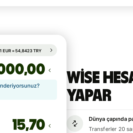
95 sa. için garanti edilir
1 EUR = 54,8423 TRY
95 sa. için garanti edilir
,00
Wise hes
önderiyorsunuz?
yapar
Dünya çapında pa
Transferler 20 sa