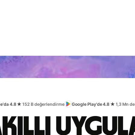
re'da 4.8 ★
152 B değerlendirme
Google Play'de 4.8 ★
1,3 Mn d
akıllı uygu