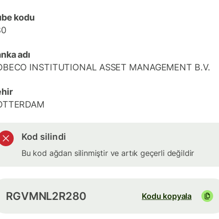
ube kodu
80
nka adı
OBECO INSTITUTIONAL ASSET MANAGEMENT B.V.
hir
OTTERDAM
Kod silindi
Bu kod ağdan silinmiştir ve artık geçerli değildir
RGVMNL2R280
Kodu kopyala