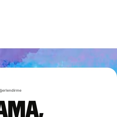
eğerlendirme
lama,