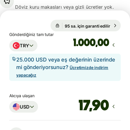
Döviz kuru makasları veya gizli ücretler yok.
95 sa. için garanti edilir
1 USD = 4
95 sa. için garanti edilir
Gönderdiğiniz tam tutar
,00
TRY
25.000 USD veya eş değerinin üzerinde
mi gönderiyorsunuz?
Ücretimizde indirim
yapacağız
Alıcıya ulaşan
USD