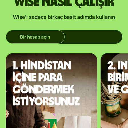
Wise nasıl çalışır
Wise'ı sadece birkaç basit adımda kullanın
Bir hesap açın
1. Hindistan
2. I
içine para
biri
göndermek
ve 
istiyorsunuz