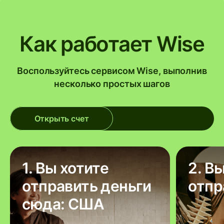
Как работает Wise
Воспользуйтесь сервисом Wise, выполнив
несколько простых шагов
Открыть счет
1. Вы хотите
2. В
отправить деньги
отпр
сюда: США