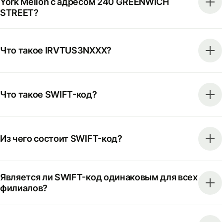
York Mellon с адресом 240 GREENWICH
STREET?
Что такое IRVTUS3NXXX?
Что такое SWIFT-код?
Из чего состоит SWIFT-код?
Является ли SWIFT-код одинаковым для всех
филиалов?