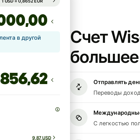
Гарантирован на 49 ч.
,00
Счет Wis
лента в другой
большее
Отправлять ден
Переводы доходя
Международные
С легкостью по
9,87 USD