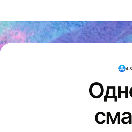
4.8
Одн
сма