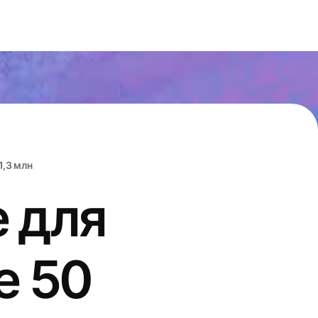
1,3 млн
 для
е 50