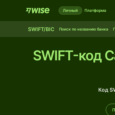
Личный
Платформа
SWIFT/BIC
Поиск по названию банка
П
SWIFT-код Ca
Код S
П