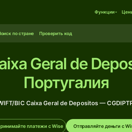
Функции
Цен
оиск по стране
Проверить код
ixa Geral de Depos
Португалия
WIFT/BIC Caixa Geral de Depositos — CGDIPT
ринимайте платежи с Wise
Отправляйте деньги с Wi