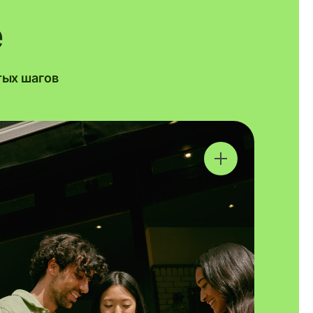
e
тых шагов