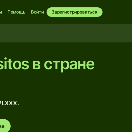
ы
Помощь
Войти
Зарегистрироваться
itos в стране
PLXXX.
se