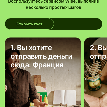
Воспользуйтесь сервисом Wise, выполнив
несколько простых шагов
Открыть счет
1. Вы хотите
2. В
отправить деньги
отпр
сюда: Франция