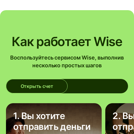
Как работает Wise
Воспользуйтесь сервисом Wise, выполнив
несколько простых шагов
Открыть счет
1. Вы хотите
2. В
отправить деньги
отпр