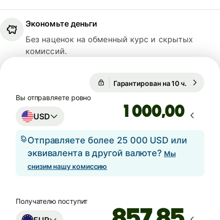
Экономьте деньги
Без наценок на обменный курс и скрытых
комиссий.
Гарантирован на 10 ч.
1 USD = 
Гарантирован на 10 ч.
Вы отправляете ровно
,00
USD
Отправляете более 25 000 USD или
эквивалента в другой валюте?
Мы
снизим нашу комиссию
Получателю поступит