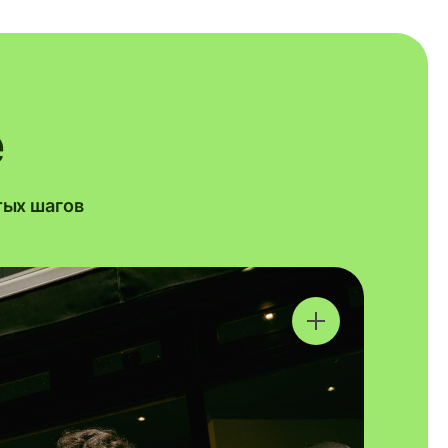
e
тых шагов