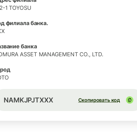
-2-1 TOYOSU
д филиала банка.
XX
азвание банка
OMURA ASSET MANAGEMENT CO., LTD.
ород
OTO
NAMKJPJTXXX
Скопировать код