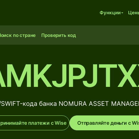
Функции
Цен
оиск по стране
Проверить код
AMKJPJTX
C/SWIFT-кода банка NOMURA ASSET MANAGEM
ринимайте платежи с Wise
Отправляйте деньги с Wi