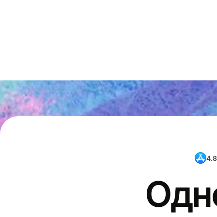
4.8
Одн