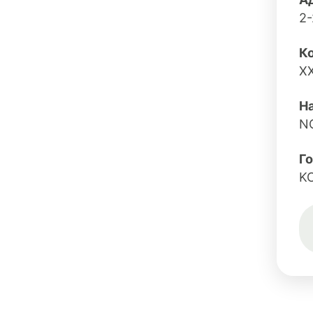
2
Ко
X
Н
N
Г
K