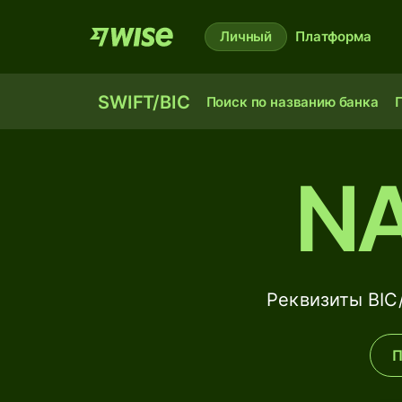
Личный
Платформа
SWIFT/BIC
Поиск по названию банка
П
N
Реквизиты BI
П