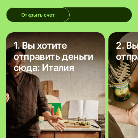
Открыть счет
1. Вы хотите
2. В
отправить деньги
отпр
сюда: Италия