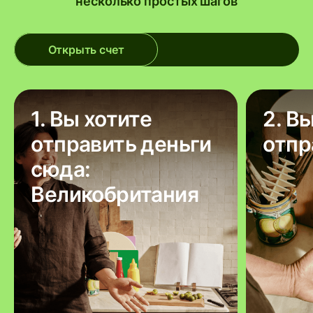
несколько простых шагов
Открыть счет
1. Вы хотите
2. В
отправить деньги
отпр
сюда:
Великобритания