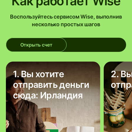
Как работает Wise
Воспользуйтесь сервисом Wise, выполнив
несколько простых шагов
Открыть счет
1. Вы хотите
2. В
отправить деньги
отпр
сюда: Ирландия