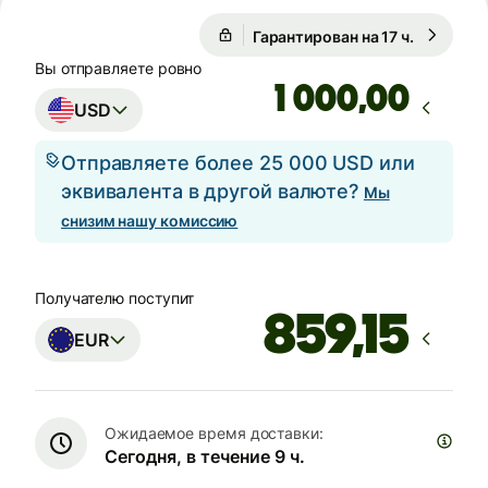
Гарантирован на 17 ч.
1 USD = 0
Гарантирован на 17 ч.
Вы отправляете ровно
,00
USD
Отправляете более 25 000 USD или
эквивалента в другой валюте?
Мы
снизим нашу комиссию
Получателю поступит
EUR
Ожидаемое время доставки:
Сегодня, в течение 9 ч.