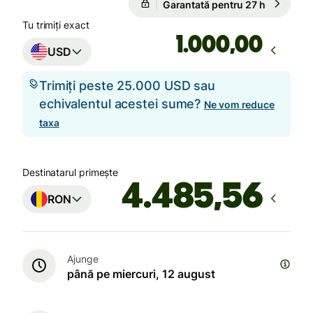
Garantată pentru 27 h
Tu trimiți exact
,00
USD
Trimiți peste 25.000 USD sau
echivalentul acestei sume?
Ne vom reduce
taxa
Destinatarul primește
RON
Ajunge
până pe miercuri, 12 august