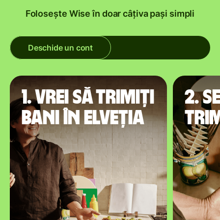
Folosește Wise în doar câțiva pași simpli
Deschide un cont
1. Vrei să trimiți
2. S
bani în Elveția
tri