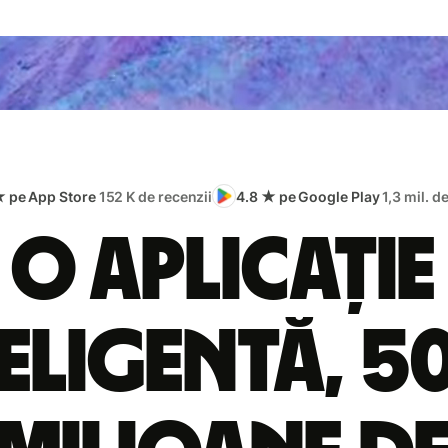
★ pe App Store
152 K de recenzii
4.8 ★ pe Google Play
1,3 mil. d
O aplicație
eligentă, 5