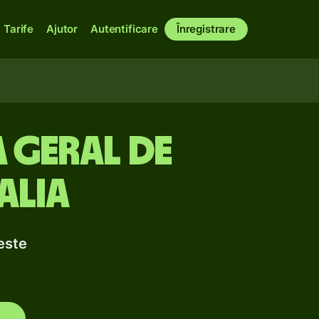
Tarife
Ajutor
Autentificare
Înregistrare
a Geral de
alia
este