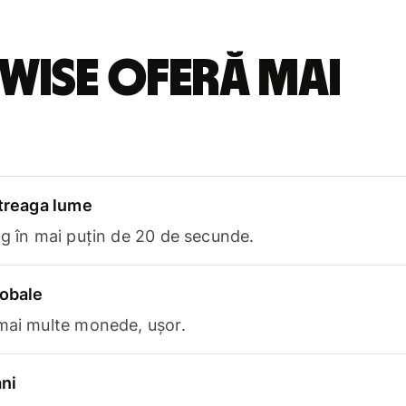
Wise oferă mai
ntreaga lume
ng în mai puțin de 20 de secunde.
lobale
 mai multe monede, ușor.
ni