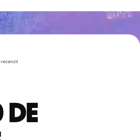
e recenzii
0 de