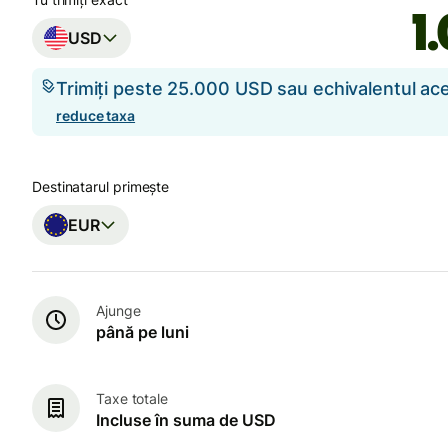
USD
Trimiți peste 25.000 USD sau echivalentul a
reduce taxa
Destinatarul primește
EUR
Ajunge
până pe luni
Taxe totale
Incluse în suma de USD