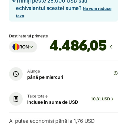
Trimiți peste 25.000 USD sau
echivalentul acestei sume?
Ne vom reduce
taxa
Destinatarul primește
RON
Ajunge
până pe miercuri
Taxe totale
10,81 USD
Incluse în suma de USD
Ai putea economisi până la 1,76 USD