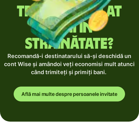
Trimiți regulat
bani în
străinătate?
Recomandă-i destinatarului să-și deschidă un
cont Wise și amândoi veți economisi mult atunci
când trimiteți și primiți bani.
Află mai multe despre persoanele invitate