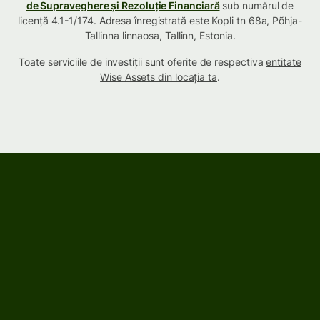
de Supraveghere și Rezoluție Financiară
sub numărul de
licență 4.1-1/174. Adresa înregistrată este Kopli tn 68a, Põhja-
Tallinna linnaosa, Tallinn, Estonia.
Toate serviciile de investiții sunt oferite de respectiva
entitate
Wise Assets din locația ta
.