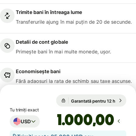
Trimite bani în întreaga lume
Transferurile ajung în mai puțin de 20 de secunde.
Detalii de cont globale
Primește bani în mai multe monede, ușor.
Economisește bani
Fără adaosuri la rata de schimb sau taxe ascunse.
Garantată pentru 12 h
1 USD = 
Garantată pentru 12 h
Tu trimiți exact
,00
USD