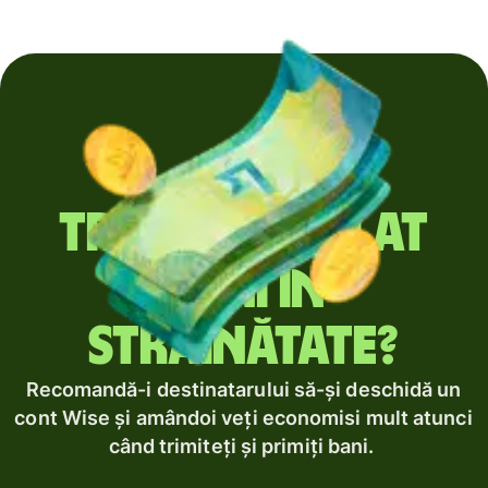
Trimiți regulat
bani în
străinătate?
Recomandă-i destinatarului să-și deschidă un
cont Wise și amândoi veți economisi mult atunci
când trimiteți și primiți bani.