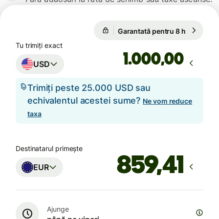
1 USD = 0,8680 EUR
Garantată pentru 8 h
1 USD = 
Garantată pentru 8 h
Tu trimiți exact
,00
USD
Trimiți peste 25.000 USD sau
echivalentul acestei sume?
Ne vom reduce
taxa
Destinatarul primește
EUR
Ajunge