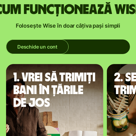
Cum funcționează Wis
Folosește Wise în doar câțiva pași simpli
Deschide un cont
1. Vrei să trimiți
2. S
bani în Țările
trim
de Jos