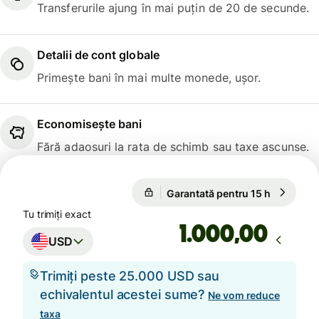
Transferurile ajung în mai puțin de 20 de secunde.
Detalii de cont globale
Primește bani în mai multe monede, ușor.
Economisește bani
Fără adaosuri la rata de schimb sau taxe ascunse.
Garantată pentru 15 h
1 USD = 
Garantată pentru 15 h
Tu trimiți exact
,00
USD
Trimiți peste 25.000 USD sau
echivalentul acestei sume?
Ne vom reduce
taxa