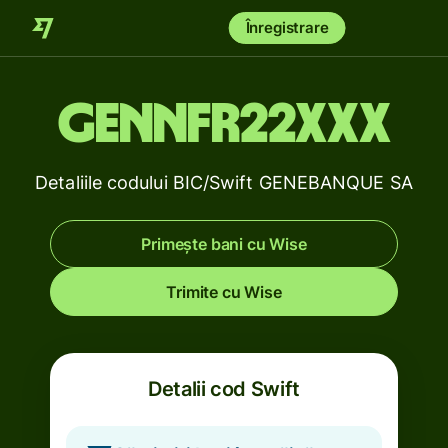
Înregistrare
GENNFR22XXX
Detaliile codului BIC/Swift GENEBANQUE SA
Primește bani cu Wise
Trimite cu Wise
Detalii cod Swift