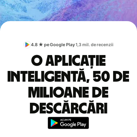
4.8 ★ pe Google Play
1,3 mil. de recenzii
O aplicație
inteligentă, 50 de
milioane de
descărcări