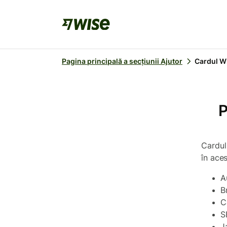
Pagina principală a secțiunii Ajutor
Cardul W
P
Cardul
în aces
A
B
C
S
J