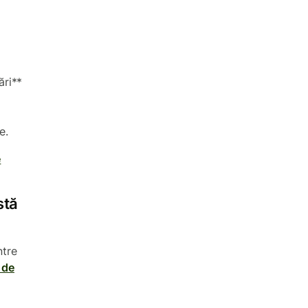
ări**
e.
e
stă
ntre
a de