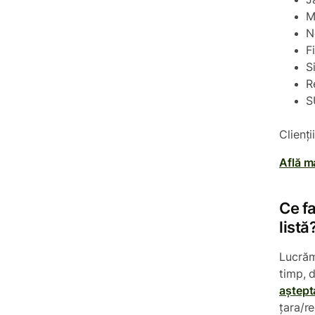
M
N
F
S
R
S
Clienț
Află m
Ce f
listă
Lucrăm
timp, 
aștept
țara/re