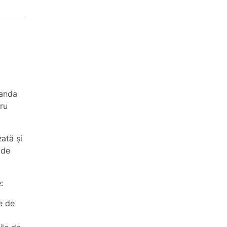
manda
cru
ată și
 de
:
e de