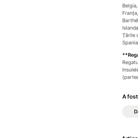
Belgia
Franța
Barthé
Islanda
Țările
Spania
**Rega
Regatul
Insule
(parte
A fost
D