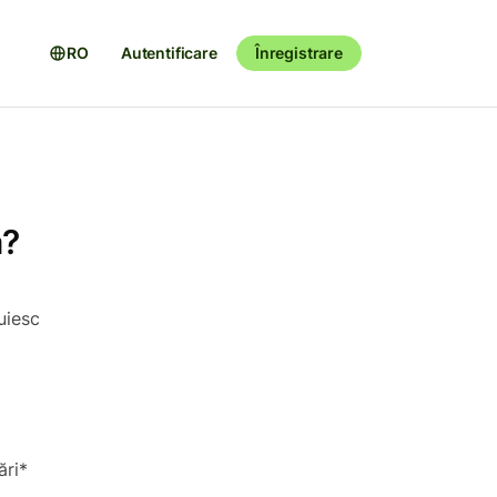
RO
Autentificare
Înregistrare
a?
uiesc
ări*