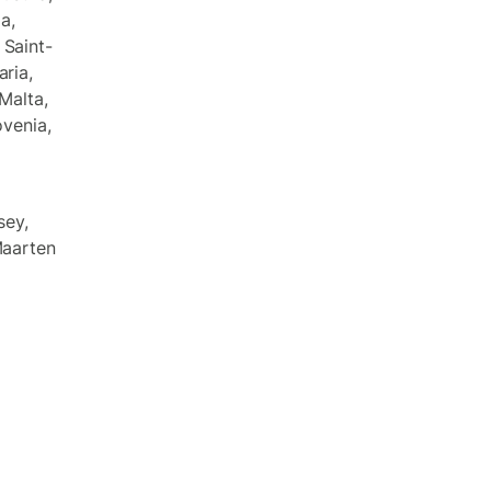
a,
 Saint-
ria,
 Malta,
ovenia,
sey,
Maarten