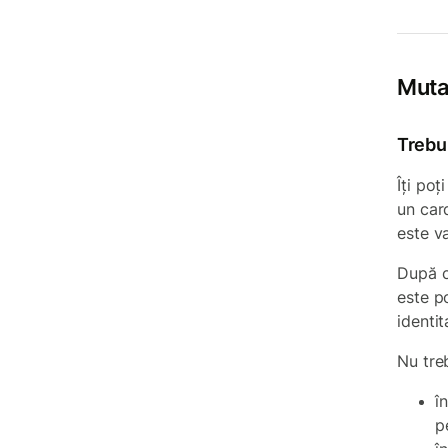
Mutar
Trebui
Îți po
un card
este va
După c
este p
identit
Nu tre
î
p