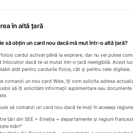
ea în altă țară
e să obțin un card nou dacă mă mut într-o altă țară?
ți folosi cardul activat până la expirare, dar nu vei putea co
 înlocuitor dacă te-ai mutat într-o țară neeligibilă. Acest lu
labil atât pentru cardurile fizice, cât și pentru cele digitale.
e comanzi un nou card Wise, îți vom solicita adresa actualiz
osibil să îți solicităm informații suplimentare sau documente
ate.
buie să comanzi un card nou dacă te muți în aceeași regiune
ntre țări din SEE + Elveția + departamente și regiuni francez
este mări*