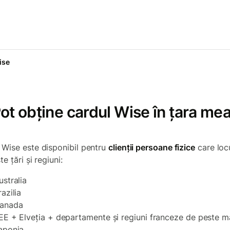
ise
ot obține cardul Wise în țara me
 Wise este disponibil pentru
clienții persoane fizice
care loc
te țări și regiuni:
ustralia
razilia
anada
EE + Elveția + departamente și regiuni franceze de peste m
aponia