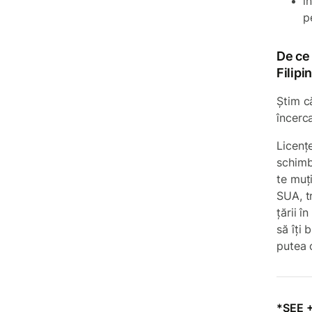
î
p
De ce
Filipi
Știm c
încerc
Licențe
schimb
te muți
SUA, t
țării î
să îți
putea 
*SEE +