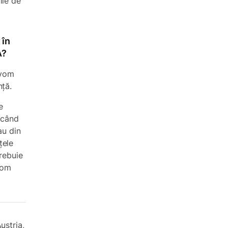
ile de
 în
A?
 vom
nță.
e
i când
au din
țele
trebuie
vom
ustria,