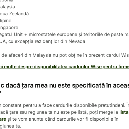
alaysia
oua Zeelandă
ilipine
ingapore
egatul Unit + microstatele europene și teritoriile de peste m
UA, cu excepția rezidenților din Nevada
ii de afaceri din Malaysia nu pot obține în prezent cardul Wis
ai multe despre disponibilitatea cardurilor Wise pentru firm
ac dacă țara mea nu este specificată în acea
?
 constant pentru a face cardurile disponibile pretutindeni. Î
dacă țara sau regiunea ta nu este pe listă, poți merge la
list
are
și te vom anunța când cardurile vor fi disponibile în
giunea ta.