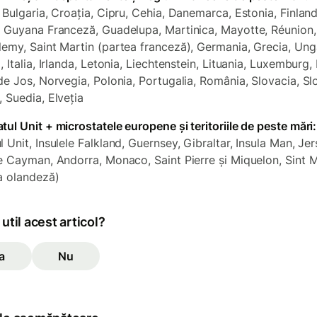
, Bulgaria, Croația, Cipru, Cehia, Danemarca, Estonia, Finland
, Guyana Franceză, Guadelupa, Martinica, Mayotte, Réunion,
lemy, Saint Martin (partea franceză), Germania, Grecia, Unga
, Italia, Irlanda, Letonia, Liechtenstein, Lituania, Luxemburg,
 de Jos, Norvegia, Polonia, Portugalia, România, Slovacia, Sl
, Suedia, Elveția
tul Unit + microstatele europene și teritoriile de peste mări:
 Unit, Insulele Falkland, Guernsey, Gibraltar, Insula Man, Jer
le Cayman, Andorra, Monaco, Saint Pierre și Miquelon, Sint 
a olandeză)
 util acest articol?
a
Nu