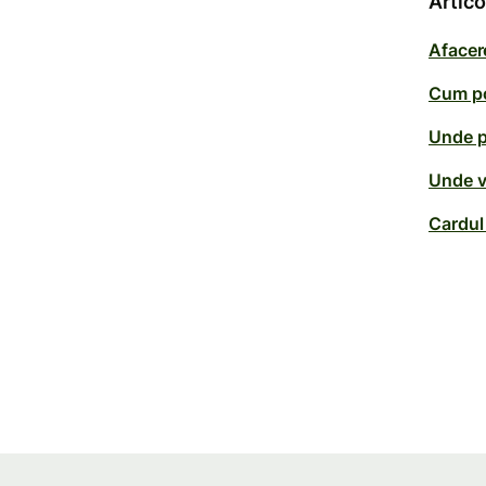
Artic
Afacer
Cum po
Unde p
Unde v
Cardul 