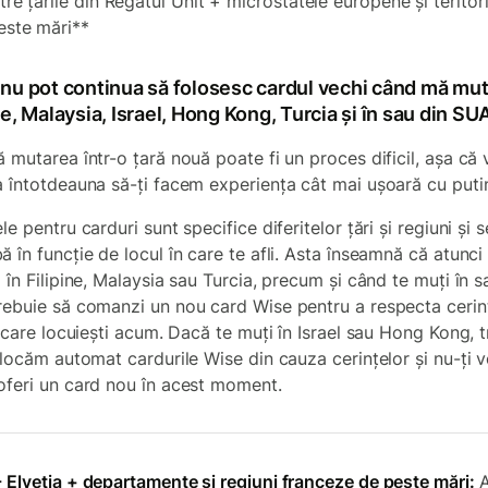
ntre țările din Regatul Unit + microstatele europene și teritori
este mări**
 nu pot continua să folosesc cardul vechi când mă mut
ne, Malaysia, Israel, Hong Kong, Turcia și în sau din SU
ă mutarea într-o țară nouă poate fi un proces dificil, așa că
a întotdeauna să-ți facem experiența cât mai ușoară cu puti
le pentru carduri sunt specifice diferitelor țări și regiuni și s
ă în funcție de locul în care te afli. Asta înseamnă că atunc
 în Filipine, Malaysia sau Turcia, precum și când te muți în s
rebuie să comanzi un nou card Wise pentru a respecta cerin
n care locuiești acum. Dacă te muți în Israel sau Hong Kong, 
 blocăm automat cardurile Wise din cauza cerințelor și nu-ți 
oferi un card nou în acest moment.
 Elveția + departamente și regiuni franceze de peste mări:
A