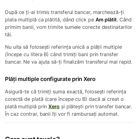
După ce ți-ai trimis transferul bancar, marchează-ți
plata multiplă ca plătită, dând click pe
Am plătit
. Când
primim banii, vom trimite sumele corecte destinatarilor
tăi.
Nu uita să folosești referința unică a plății multiple
(începe cu litera B) când trimiți bani prin transfer
bancar. Ne va ajuta să-ți finalizăm transferul mai rapid.
Plăți multiple configurate prin Xero
Asigură-te că trimiți suma exactă, folosești referința
corectă de plată (care începe cu B) dacă ai creat o
plată multiplă prin
Xero
și plătești prin transfer bancar.
În caz contrar, banii îți vor fi rambursați automat.