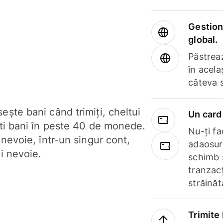
Gestione
global.
Păstrea
în acela
câteva 
ște bani când trimiți, cheltui
Un card 
ști bani în peste 40 de monede.
Nu-ți fac
 nevoie, într-un singur cont,
adaosuri
i nevoie.
schimb 
tranzacț
străinăt
Trimite 