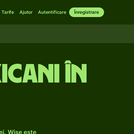
Tarife
Ajutor
Autentificare
Înregistrare
icani în
ei. Wise este