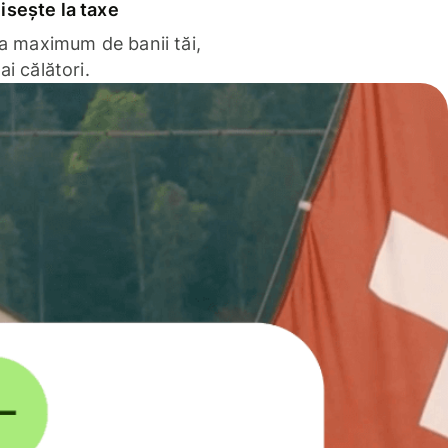
sește la taxe
la maximum de banii tăi,
ai călători.