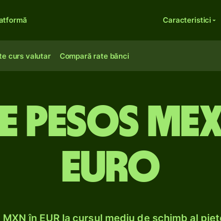
atformă
Caracteristici
te curs valutar
Compară rate bănci
e pesos mex
euro
MXN în EUR la cursul mediu de schimb al pieț