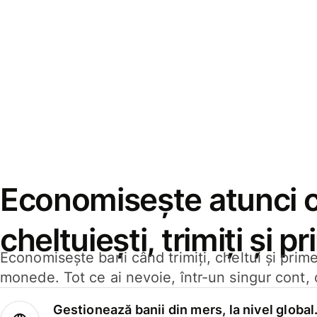
Economisește atunci 
cheltuiești, trimiți și p
Economisește bani când trimiți, cheltui și prim
monede. Tot ce ai nevoie, într-un singur cont, 
Gestionează banii din mers, la nivel global