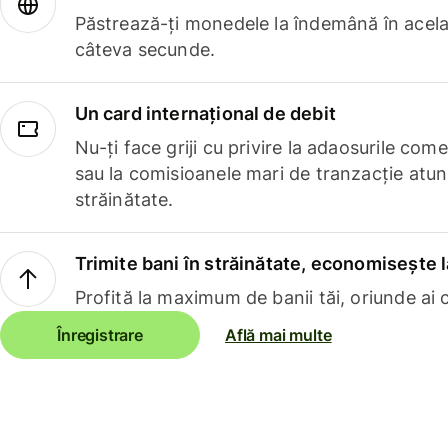
Păstrează-ți monedele la îndemână în acelaș
câteva secunde.
Un card internațional de debit
Nu-ți face griji cu privire la adaosurile com
sau la comisioanele mari de tranzacție atun
străinătate.
Trimite bani în străinătate, economisește l
Profită la maximum de banii tăi, oriunde ai c
Înregistrare
Află mai multe