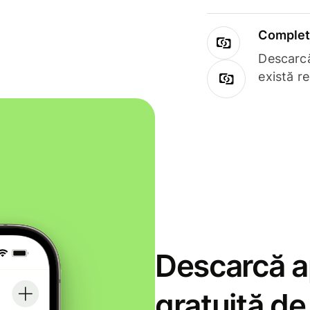
Complet 
Descarcă
există r
Descarcă ap
gratuită d