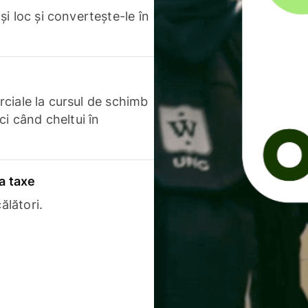
i loc și convertește-le în
erciale la cursul de schimb
ci când cheltui în
a taxe
ălători.