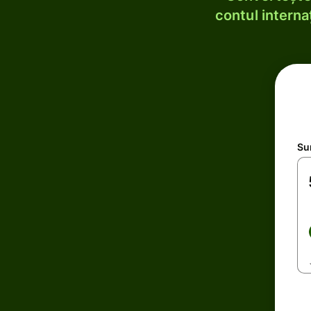
contul internaț
Su