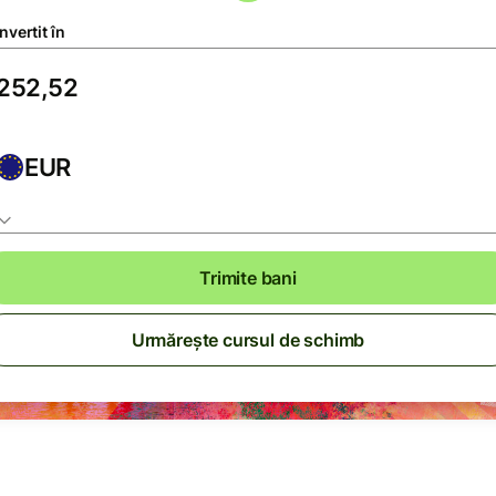
vertit în
EUR
Trimite bani
Urmărește cursul de schimb