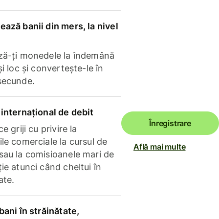
ază banii din mers, la nivel
ză-ți monedele la îndemână
și loc și convertește-le în
secunde.
internațional de debit
Înregistrare
e griji cu privire la
le comerciale la cursul de
Află mai multe
sau la comisioanele mari de
ie atunci când cheltui în
ate.
bani în străinătate,