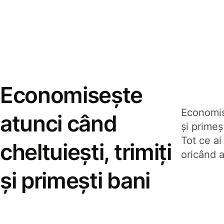
Economisește
Economise
atunci când
și prime
Tot ce ai
cheltuiești, trimiți
oricând a
și primești bani