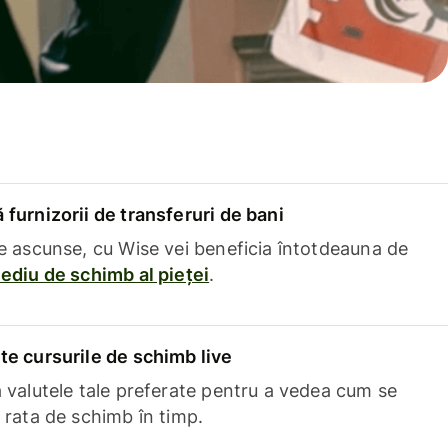
furnizorii de transferuri de bani
e ascunse, cu Wise vei beneficia întotdeauna de
ediu de schimb al pieței
.
e cursurile de schimb live
 valutele tale preferate pentru a vedea cum se
 rata de schimb în timp.