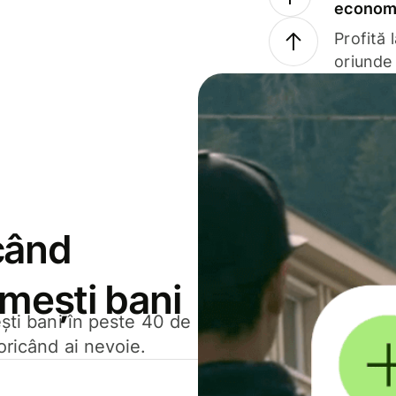
economi
Profită 
oriunde 
când
rimești bani
ești bani în peste 40 de
oricând ai nevoie.
.