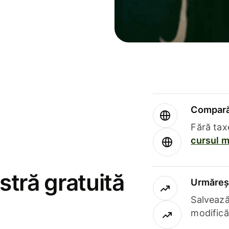
Compară 
Fără tax
cursul m
stră gratuită
Urmăreșt
Salvează
modifică