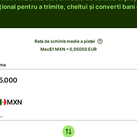
ional pentru a trimite, cheltui și converti bani 
Rata de schimb medie a pieței
Mex$1 MXN = 0,05050 EUR
ma
MXN