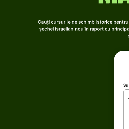
Cauți cursurile de schimb istorice pentr
șechel israelian nou în raport cu princip
Su