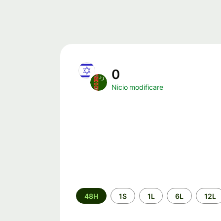
0
Nicio modificare
Perioada
48H
1S
1L
6L
12L