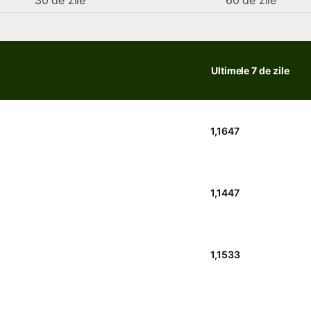
30 de zile
60 de zile
Ultimele 7 de zile
1,1647
1,1447
1,1533