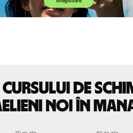
Înregistrare
 cursului de sch
aelieni noi în ma