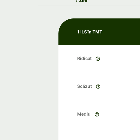
7 zile
1 ILS în TMT
Ridicat
Scăzut
Mediu