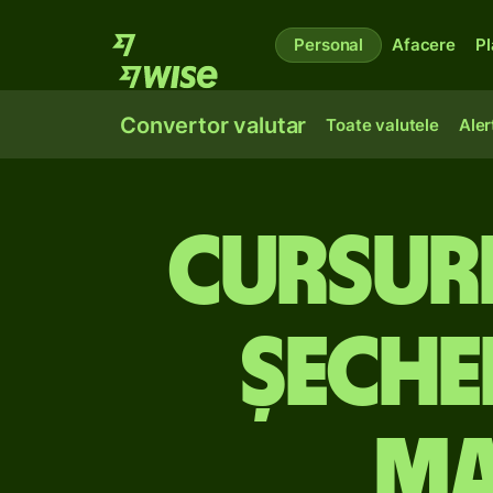
Personal
Afacere
Pl
Convertor valutar
Toate valutele
Aler
Cursuri
șeche
ma