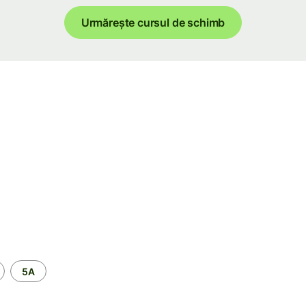
Urmărește cursul de schimb
5A