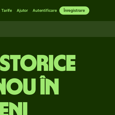
Tarife
Ajutor
Autentificare
Înregistrare
istorice
nou în
eni