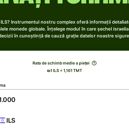
u ILS? Instrumentul nostru complex oferă informații detalia
alele monede globale. Înțelege modul în care șechel israelia
decizii în cunoștință de cauză grație datelor noastre sigure
Rata de schimb medie a pieței
₪1 ILS = 1,161 TMT
ma
ILS