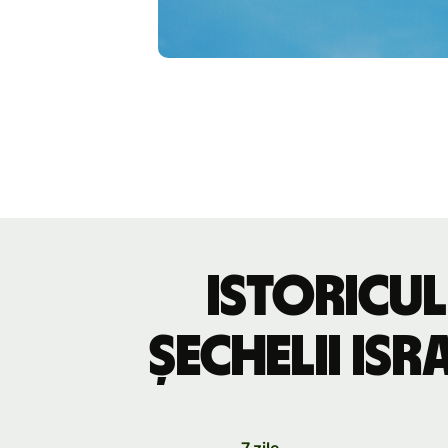
Istoricul
șechelii isr