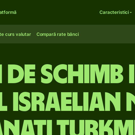
atformă
Caracteristici
te curs valutar
Compară rate bănci
 de schimb 
l israelian 
nați turkm