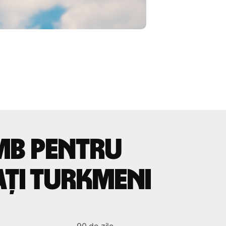
imb pentru
nați turkmeni