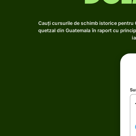
Cauți cursurile de schimb istorice pentru
quetzal din Guatemala în raport cu princi
i
Su