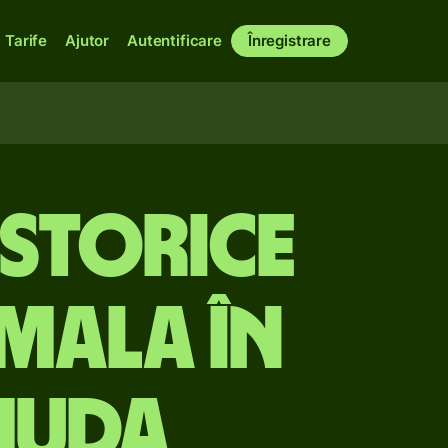
Tarife
Ajutor
Autentificare
Înregistrare
istorice
mala în
muda