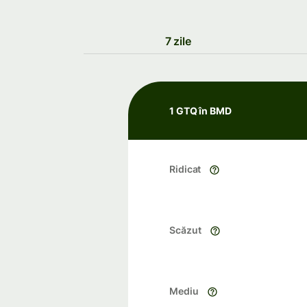
7 zile
1 GTQ în BMD
Ridicat
Scăzut
Mediu