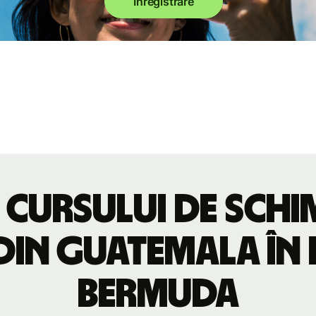
Înregistrare
 cursului de sch
din Guatemala în
Bermuda