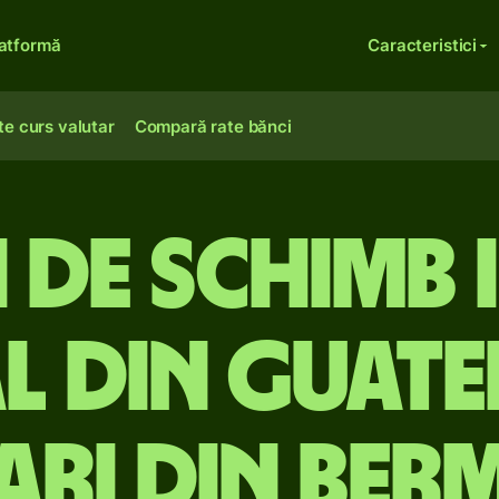
atformă
Caracteristici
te curs valutar
Compară rate bănci
 de schimb 
l din Guate
ari din Ber