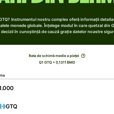
 GTQ? Instrumentul nostru complex oferă informații detali
palele monede globale. Înțelege modul în care quetzal din G
a decizii în cunoștință de cauză grație datelor noastre sigur
Rata de schimb medie a pieței
Q1 GTQ = 0,1311 BMD
ma
GTQ