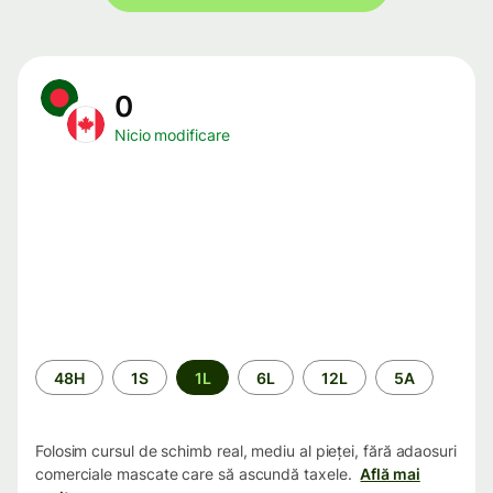
0
Nicio modificare
Perioada
48H
1S
1L
6L
12L
5A
Folosim cursul de schimb real, mediu al pieței, fără adaosuri
comerciale mascate care să ascundă taxele.
Află mai