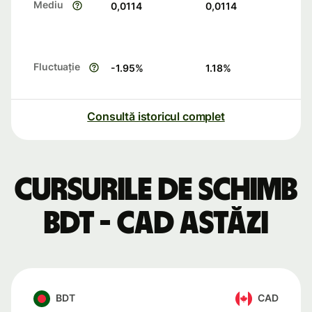
Mediu
0,0114
0,0114
Fluctuație
-1.95
%
1.18
%
Consultă istoricul complet
Cursurile de schimb
BDT - CAD astăzi
BDT
CAD