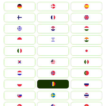
Deutschland
Denmark
España
Suomi
France
United Kingdom
Greece
Hrvatska
Magyarország
Indonesia
Israel
India
Italia
JA
Japan
South Korea
Malay
Mexico
Nederland
Norge
Portugal
România
Polska
Россия
Slovensko
Ruoŧŧa
ไทย