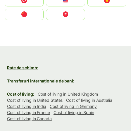
Türkiye
United States
Vietnam
中国
中國香港特別行政區
Rate de schimb:
Transferuri internaționale de bani:
Cost of living:
Cost of living in United Kingdom
Cost of living in United States
Cost of living in Australia
Cost of living in India
Cost of living in Germany
Cost of living in France
Cost of living in Spain
Cost of living in Canada