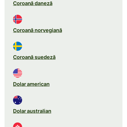
Coroană daneză
Coroană norvegiană
Coroană suedeză
Dolar american
Dolar australian