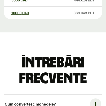
5000
CAD
444.024
BDT
10000
CAD
888.048
BDT
Întrebări
frecvente
Cum convertesc monedele?