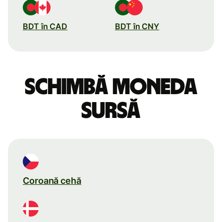
BDT în CAD
BDT în CNY
Schimbă moneda
sursă
Coroană cehă