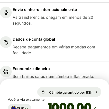
Envie dinheiro internacionalmente
As transferências chegam em menos de 20
segundos.
Dados de conta global
Receba pagamentos em várias moedas com
facilidade.
Economize dinheiro
Sem tarifas caras nem câmbio inflacionado.
Câmbio garantido por 83h
1 EUR = 1
Câmbio garantido por 83h
Você envia exatamente
,00
EUR