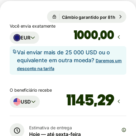
Câmbio garantido por 81h
1 EUR = 1
Câmbio garantido por 81h
Você envia exatamente
,00
EUR
Vai enviar mais de 25 000 USD ou o
equivalente em outra moeda?
Daremos um
desconto na tarifa
O beneficiário recebe
USD
Estimativa de entrega
Hoje — até sexta-feira