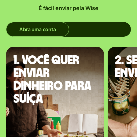
É fácil enviar pela Wise
Abra uma conta
1. Você quer
2. S
enviar
env
dinheiro para
Suíça