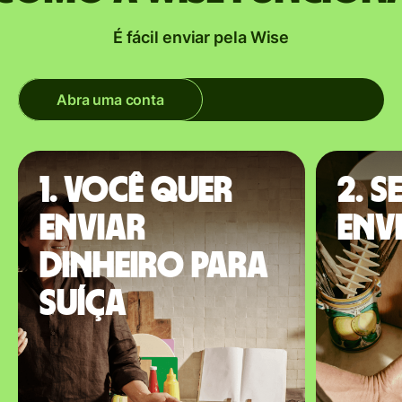
É fácil enviar pela Wise
Abra uma conta
1. Você quer
2. S
enviar
env
dinheiro para
Suíça