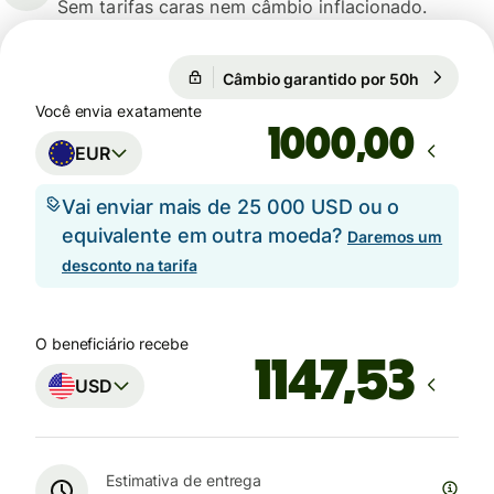
Sem tarifas caras nem câmbio inflacionado.
Câmbio garantido por 50h
1 EUR = 1
Câmbio garantido por 50h
Você envia exatamente
,00
EUR
Vai enviar mais de 25 000 USD ou o
equivalente em outra moeda?
Daremos um
desconto na tarifa
O beneficiário recebe
USD
Estimativa de entrega