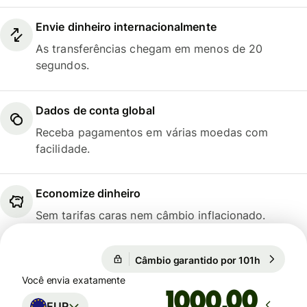
Envie dinheiro internacionalmente
As transferências chegam em menos de 20
segundos.
Dados de conta global
Receba pagamentos em várias moedas com
facilidade.
Economize dinheiro
Sem tarifas caras nem câmbio inflacionado.
Câmbio garantido por 101h
1 EUR = 1
Câmbio garantido por 101h
Você envia exatamente
,00
EUR