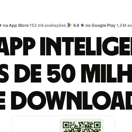
★ na App Store
152 mil avaliações
4.8 ★ no Google Play
1,3 M a
app intelige
s de 50 mil
e downloa