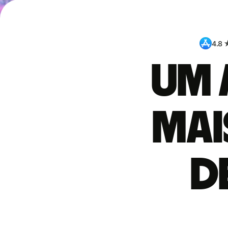
4.8 
Um 
mai
d