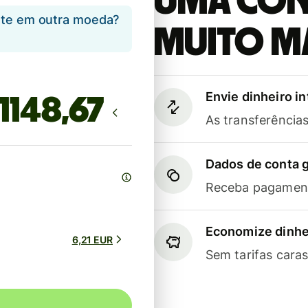
Uma cont
ente em outra moeda?
muito m
Envie dinheiro i
As transferênci
Dados de conta g
Receba pagament
Economize dinhe
6,21 EUR
Sem tarifas cara