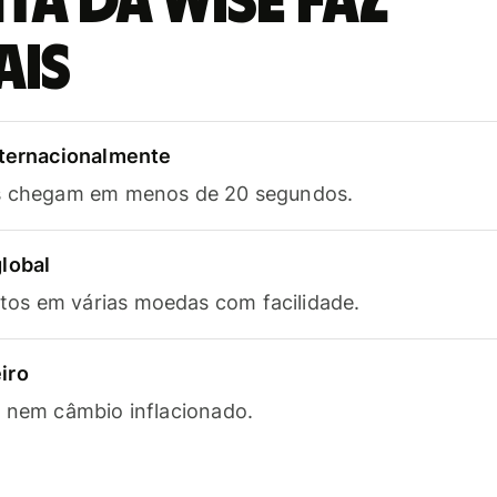
a da Wise faz
ais
nternacionalmente
as chegam em menos de 20 segundos.
lobal
os em várias moedas com facilidade.
iro
s nem câmbio inflacionado.