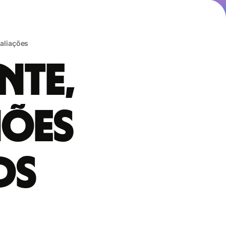
valiações
nte,
hões
ds