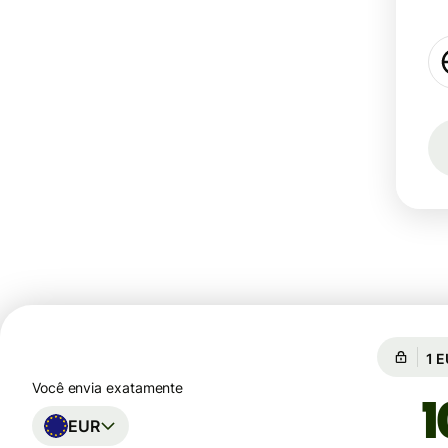
Câm
Câ
Você envia exatamente
EUR