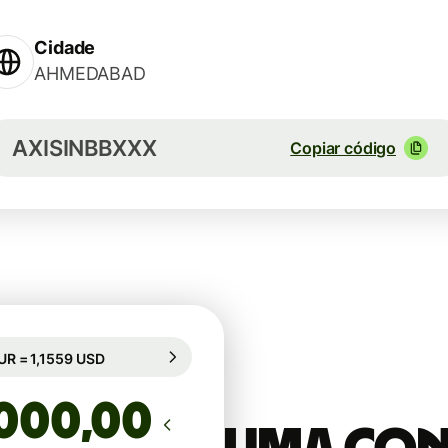
Cidade
AHMEDABAD
AXISINBBXXX
Copiar código
bio garantido por 82h
1 EUR = 1,1559 USD
mbio garantido por 82h
,00