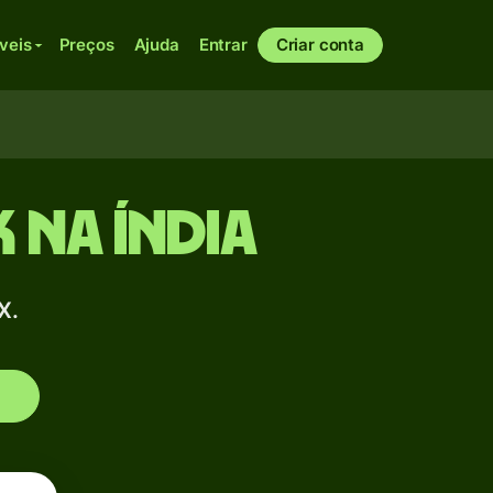
veis
Preços
Ajuda
Entrar
Criar conta
 na Índia
X.