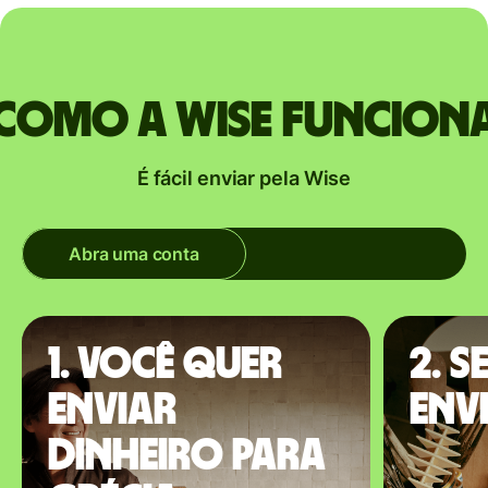
Como a Wise funcion
É fácil enviar pela Wise
Abra uma conta
1. Você quer
2. S
enviar
envi
dinheiro para