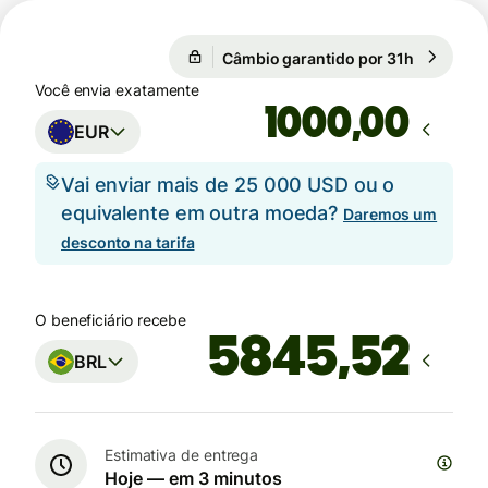
Câmbio garantido por 31h
1 EUR = 5
Câmbio garantido por 31h
Você envia exatamente
,00
EUR
Vai enviar mais de 25 000 USD ou o
equivalente em outra moeda?
Daremos um
desconto na tarifa
O beneficiário recebe
BRL
Estimativa de entrega
Hoje — em 3 minutos