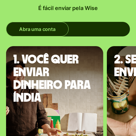
É fácil enviar pela Wise
Abra uma conta
1. Você quer
2. S
enviar
envi
dinheiro para
Índia