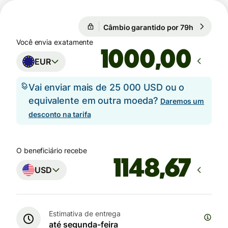
Câmbio garantido por 79h
1 EUR = 1
Câmbio garantido por 79h
Você envia exatamente
,00
EUR
Vai enviar mais de 25 000 USD ou o
equivalente em outra moeda?
Daremos um
desconto na tarifa
O beneficiário recebe
USD
Estimativa de entrega
até segunda-feira