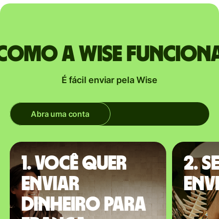
Como a Wise funcion
É fácil enviar pela Wise
Abra uma conta
1. Você quer
2. S
enviar
envi
dinheiro para