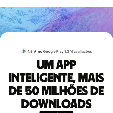
4.8 ★ no Google Play
1,3 M avaliações
Um app
inteligente, mais
de 50 milhões de
downloads