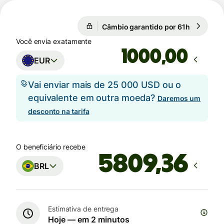
Câmbio garantido por 61h
1 EUR = 5
Câmbio garantido por 61h
Você envia exatamente
,00
EUR
Vai enviar mais de 25 000 USD ou o
equivalente em outra moeda?
Daremos um
desconto na tarifa
O beneficiário recebe
BRL
Estimativa de entrega
Hoje — em 2 minutos