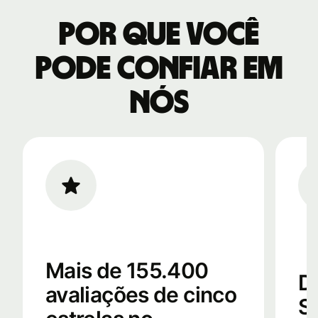
Por que você
pode confiar em
nós
Mais de 155.400
D
avaliações de cinco
S