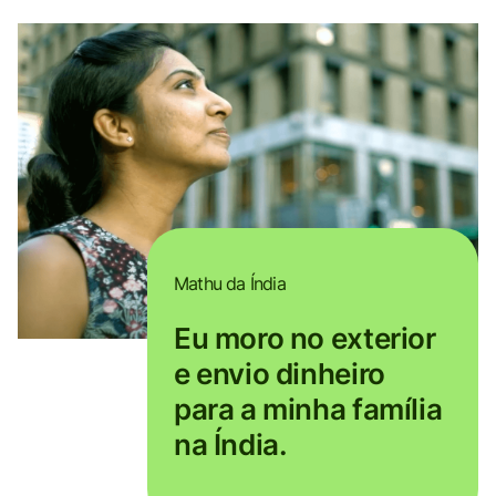
Mathu da Índia
Eu moro no exterior
e envio dinheiro
para a minha família
na Índia.