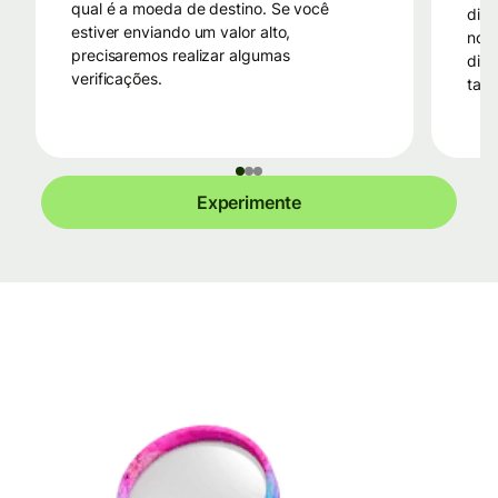
qual é a moeda de destino. Se você
dinh
estiver enviando um valor alto,
no i
precisaremos realizar algumas
dinh
verificações.
taxa
Experimente