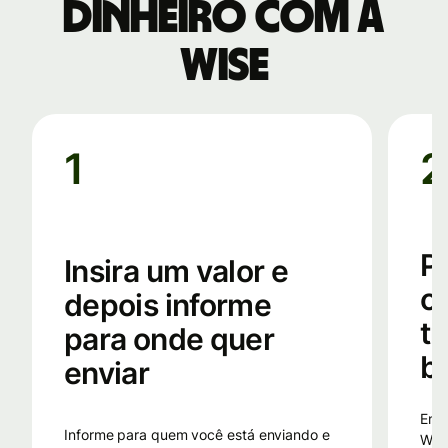
dinheiro com a
Wise
1
2
P
Insira um valor e
o
depois informe
t
para onde quer
ba
enviar
Envie dinheiro para a conta bancária da
Informe para quem você está enviando e
Wise