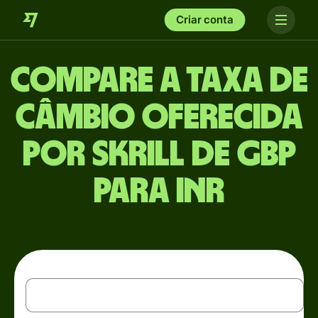
Criar conta
Compare a taxa de
câmbio oferecida
por Skrill de GBP
para INR
GBP
Libra esterlina