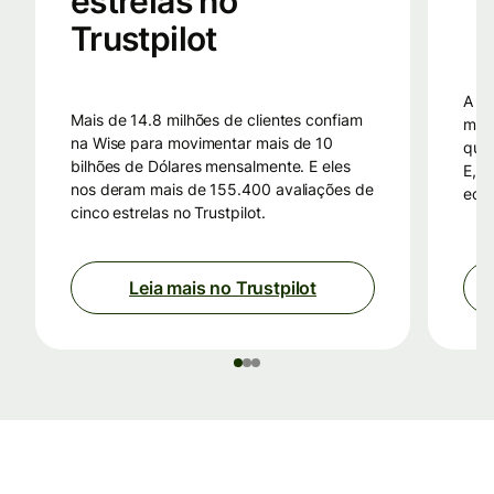
estrelas no
Trustpilot
A Wise usa uma tecnologia inteligente, dos
Mais de 14.8 milhões de clientes confiam
mesm
na Wise para movimentar mais de 10
que 
bilhões de Dólares mensalmente. E eles
E, p
nos deram mais de 155.400 avaliações de
eco
cinco estrelas no Trustpilot.
Leia mais no Trustpilot