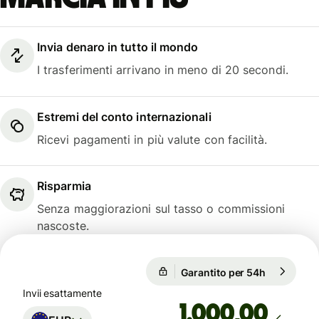
Invia denaro in tutto il mondo
I trasferimenti arrivano in meno di 20 secondi.
Estremi del conto internazionali
Ricevi pagamenti in più valute con facilità.
Risparmia
Senza maggiorazioni sul tasso o commissioni
nascoste.
Garantito per 54h
1 EUR = 1,
Garantito per 54h
Invii esattamente
,00