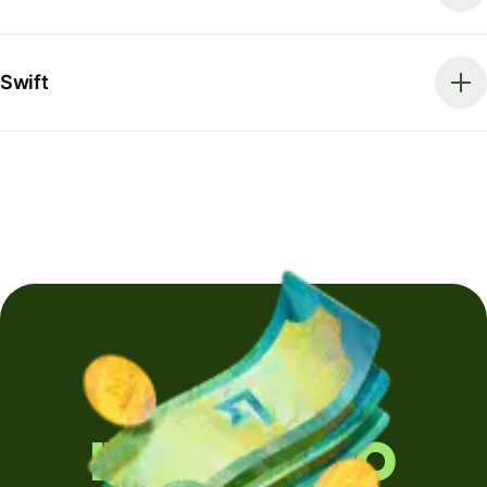
Swift
Invii denaro