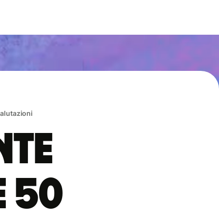
valutazioni
nte
e 50