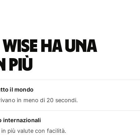
 Wise ha una
n più
utto il mondo
rrivano in meno di 20 secondi.
 internazionali
n più valute con facilità.