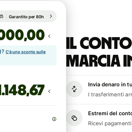
Garantito per 80h
1 EUR = 1,1559 USD
1 EUR = 1,1559 USD
,00
Il conto
e)?
C'è uno sconto sulle
marcia i
Invia denaro in t
I trasferimenti a
Estremi del conto
Ricevi pagamenti i