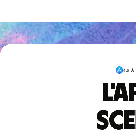
4.8 ★
L'
sce