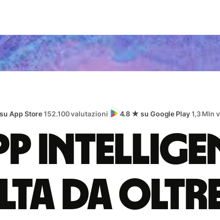
 su App Store
152.100 valutazioni
4.8 ★ su Google Play
1,3 Mln 
app intellige
lta da oltr