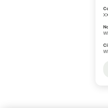
Co
X
No
W
Ci
W