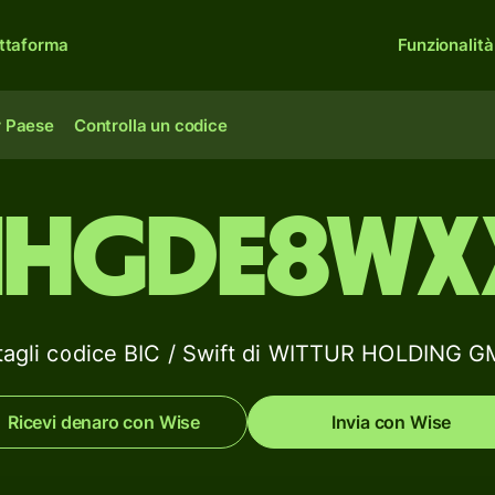
ttaforma
Funzionalità
r Paese
Controlla un codice
IHGDE8WX
tagli codice BIC / Swift di WITTUR HOLDING 
Ricevi denaro con Wise
Invia con Wise