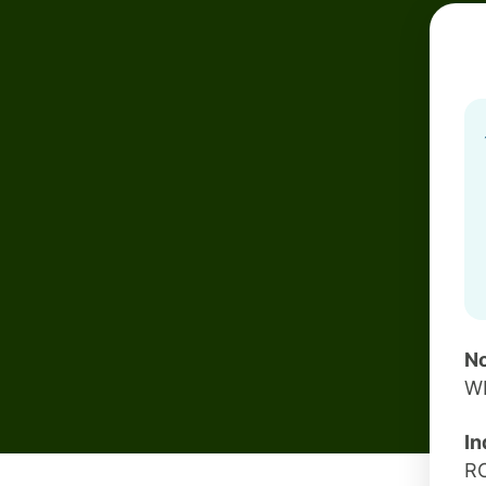
No
W
In
R