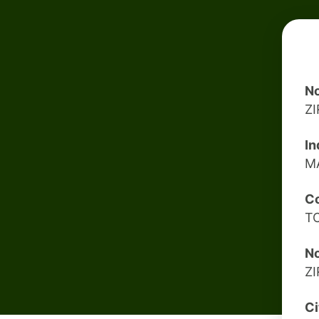
No
Z
In
M
Co
T
No
Z
Ci