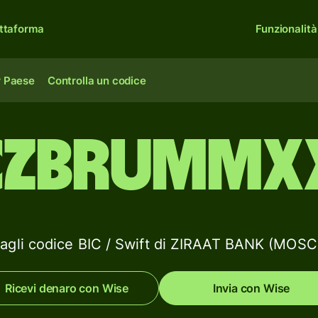
ttaforma
Funzionalità
r Paese
Controlla un codice
CZBRUMMX
tagli codice BIC / Swift di ZIRAAT BANK (MOS
Ricevi denaro con Wise
Invia con Wise