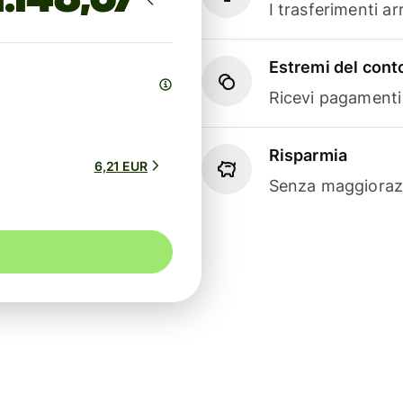
I trasferimenti a
Estremi del conto
Ricevi pagamenti i
Risparmia
6,21 EUR
Senza maggiorazi