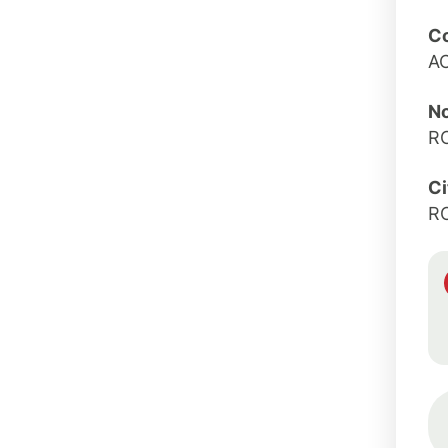
Co
A
No
R
Ci
R