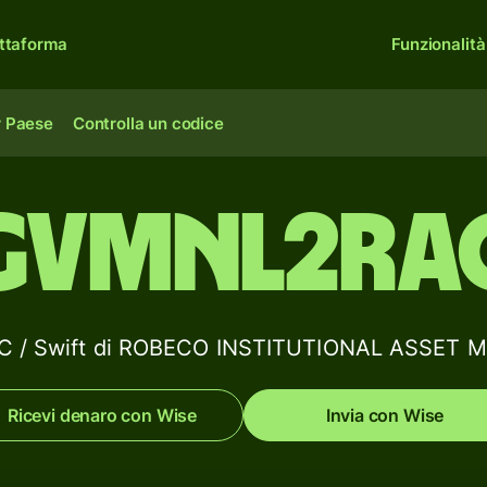
ttaforma
Funzionalità
r Paese
Controlla un codice
GVMNL2RA
 BIC / Swift di ROBECO INSTITUTIONAL ASSET
Ricevi denaro con Wise
Invia con Wise