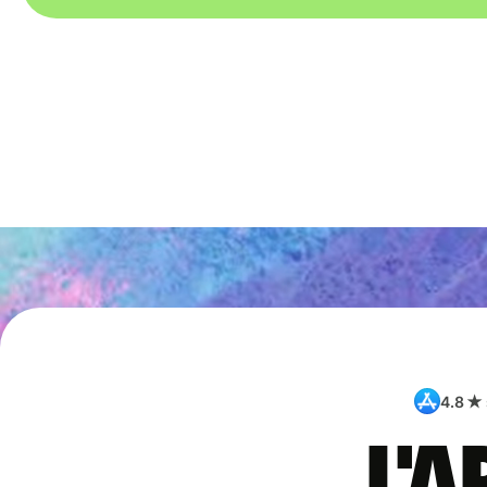
4.8 ★
L'