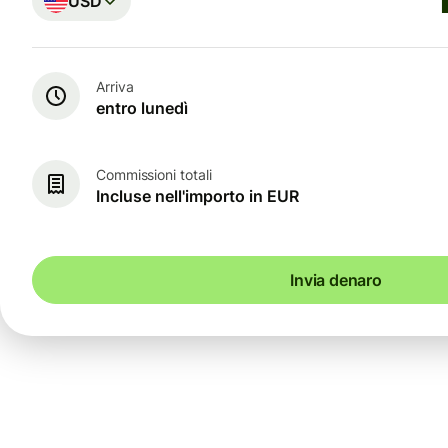
USD
Arriva
entro lunedì
Commissioni totali
Incluse nell'importo in EUR
Invia denaro