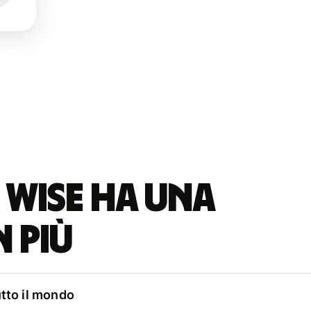
 Wise ha una
n più
utto il mondo