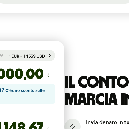
Garantito per 50h
1 EUR = 1,1559 USD
Garantito per 50h
,00
Il conto
e)?
C'è uno sconto sulle
marcia i
Invia denaro in t