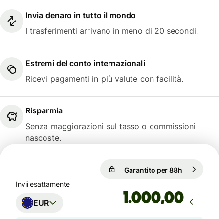
Invia denaro in tutto il mondo
I trasferimenti arrivano in meno di 20 secondi.
Estremi del conto internazionali
Ricevi pagamenti in più valute con facilità.
Risparmia
Senza maggiorazioni sul tasso o commissioni
nascoste.
Garantito per 88h
1 EUR = 1,
Garantito per 88h
Invii esattamente
,00
EUR