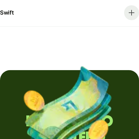
Swift
Invii denaro
all'estero