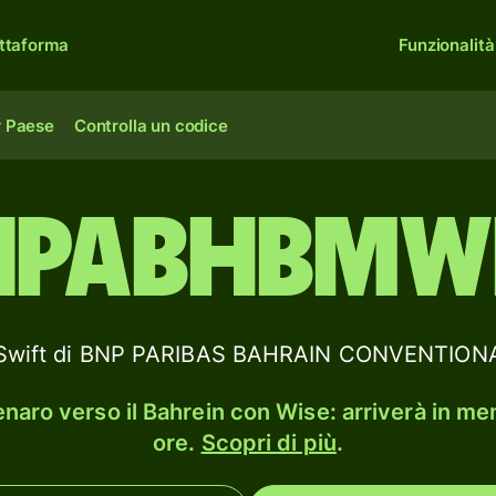
ttaforma
Funzionalità
r Paese
Controlla un codice
NPABHBMW
C / Swift di BNP PARIBAS BAHRAIN CONVENTI
enaro verso il Bahrein con Wise: arriverà in me
ore.
Scopri di più
.