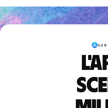
4.8 ★
L'
sce
mil