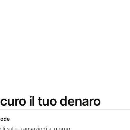
icuro il tuo denaro
rode
lli sulle transazioni al giorno.