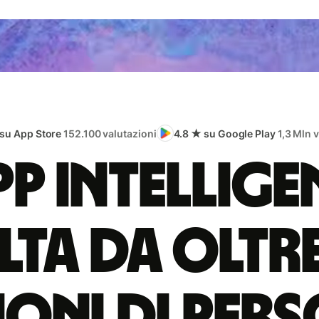
 su App Store
152.100 valutazioni
4.8 ★ su Google Play
1,3 Mln 
app intellige
lta da oltr
ioni di per