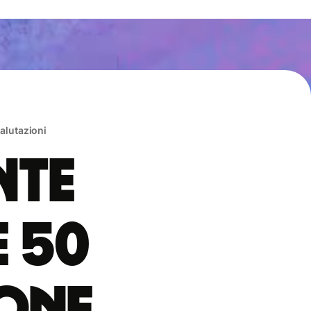
valutazioni
nte
e 50
sone