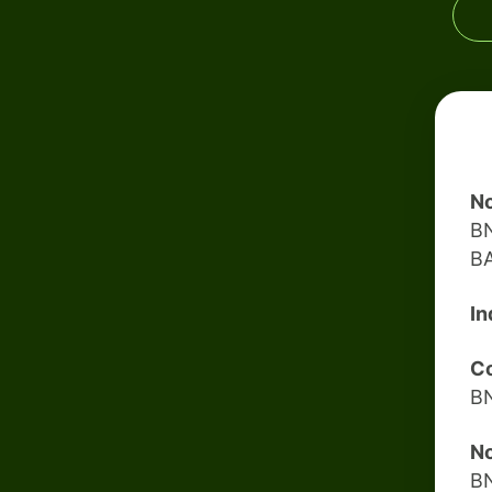
No
B
B
In
Co
B
No
B