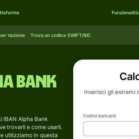
ttaforma
Funzionalità
per nazione
Trova un codice SWIFT/BIC
Cal
ha Bank
Inserisci gli estremi
Codice bancario
ici IBAN Alpha Bank
ve trovarli e come usarli.
e utilizziamo in questa