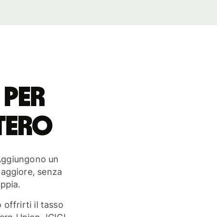
 per
stero
 Aggiungono un
maggiore, senza
ppia.
frirti il tasso