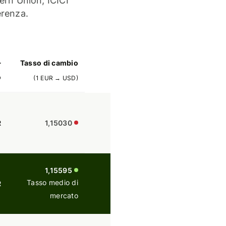
ern Union, ICICI
erenza.
Tasso di cambio
r
o
(
1
EUR
→
USD
)
R
1,15030
1,15595
Tasso medio di
R
mercato