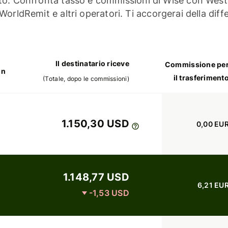
o. Confronta tasso e commissioni di Wise con West
WorldRemit e altri operatori. Ti accorgerai della diff
Il destinatario riceve
Commissione pe
on
il trasferiment
(
Totale, dopo le commissioni
)
1.150,30 USD
0,00 EU
1.148,77 USD
6,21 EU
-1,53 USD