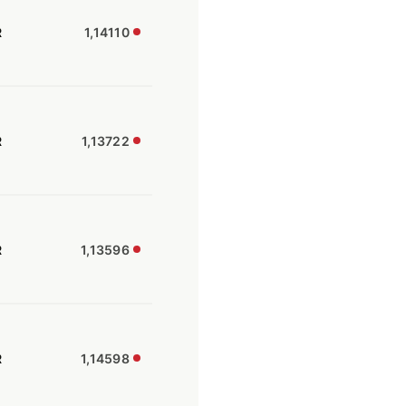
R
1,14110
R
1,13722
R
1,13596
R
1,14598