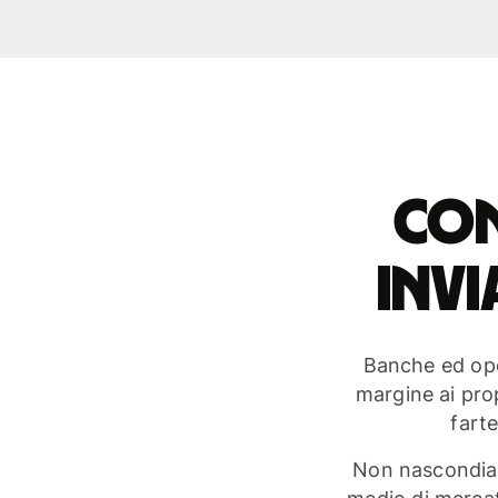
Con
invi
Banche ed ope
margine ai pro
fart
Non nascondiam