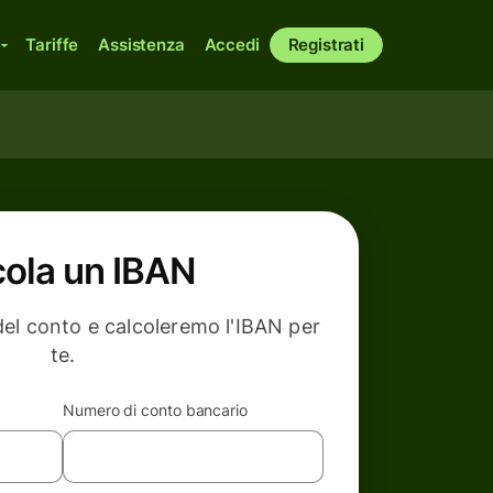
Tariffe
Assistenza
Accedi
Registrati
cola un IBAN
 del conto e calcoleremo l'IBAN per
te.
Numero di conto bancario