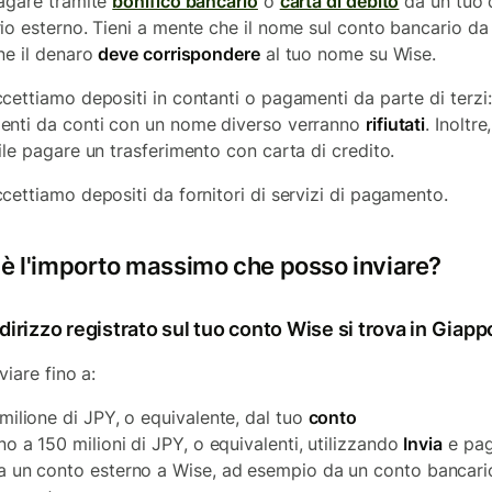
agare tramite
bonifico bancario
o
carta di debito
da un tuo 
io esterno. Tieni a mente che il nome sul conto bancario da
ne il denaro
deve corrispondere
al tuo nome su Wise.
cettiamo depositi in contanti o pagamenti da parte di terzi:
nti da conti con un nome diverso verranno
rifiutati
. Inoltre
ile pagare un trasferimento con carta di credito.
cettiamo depositi da fornitori di servizi di pagamento.
 è l'importo massimo che posso inviare?
ndirizzo registrato sul tuo conto Wise si trova in Giap
viare fino a:
 milione di JPY, o equivalente, dal tuo
conto
ino a 150 milioni di JPY, o equivalenti, utilizzando
Invia
e pa
a un conto esterno a Wise, ad esempio da un conto bancari