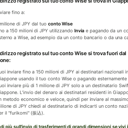
ndirizzo registrato sul tuo conto Wise si trova in Giap
viare fino a:
 milione di JPY dal tuo
conto Wise
ino a 150 milioni di JPY utilizzando
Invia
e pagando da un c
sterno a Wise, ad esempio da un conto bancario o da una c
ndirizzo registrato sul tuo conto Wise si trova fuori dal
one:
uoi inviare fino a 150 milioni di JPY ai destinatari nazionali i
iappone usando il tuo conto Wise o pagando esternamente
uoi inviare più di 1 milione di JPY solo a un destinatario Swif
iappone. L'invio del denaro ai destinatari residenti in Giapp
n metodo economico e veloce, quindi per inviare al massim
ilione di JPY chiedi al destinatario di indicarti un conto naz
er il "furikomi" (振込).
di più sull'invio di trasferimenti di grandi dimensioni se vivi 