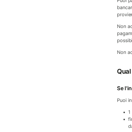
Puoi p
bancar
provie
Non ac
pagame
possib
Non ac
Qual
Se l'i
Puoi in
1
f
d