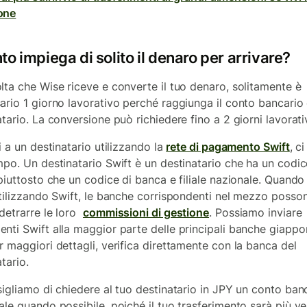
one
o impiega di solito il denaro per arrivare?
lta che Wise riceve e converte il tuo denaro, solitamente è
ario 1 giorno lavorativo perché raggiunga il conto bancario 
tario. La conversione può richiedere fino a 2 giorni lavorati
i a un destinatario utilizzando la
rete di pagamento Swift
, c
mpo. Un destinatario Swift è un destinatario che ha un codic
 piuttosto che un codice di banca e filiale nazionale. Quando 
utilizzando Swift, le banche corrispondenti nel mezzo posso
detrarre le loro
commissioni di gestione
. Possiamo inviare
nti Swift alla maggior parte delle principali banche giappo
r maggiori dettagli, verifica direttamente con la banca del
tario.
sigliamo di chiedere al tuo destinatario in JPY un conto ban
ale quando possibile, poiché il tuo trasferimento sarà più v