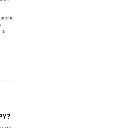
o anche
la
 di
.
JPY?