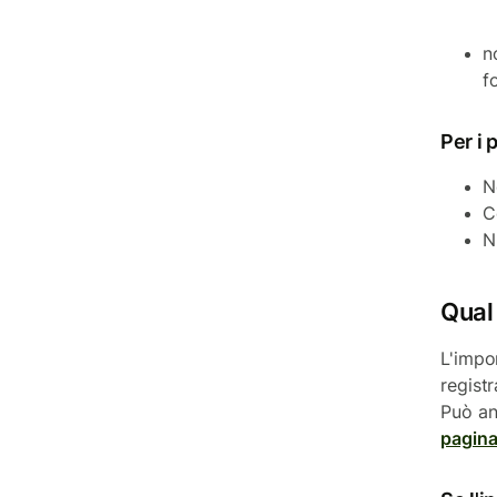
n
f
Per i
N
C
N
Qual
L'impor
registr
Può an
pagina