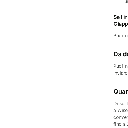
u
Se l'i
Giapp
Puoi i
Da d
Puoi i
inviar
Quant
Di soli
a Wise
conver
fino a 