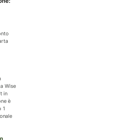
pone:
onto
arta
n
 a Wise
t in
one è
o 1
ionale
in