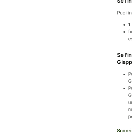
Se l'i
Puoi in
1
f
e
Se l'i
Giapp
P
G
P
G
u
m
p
Scopri 