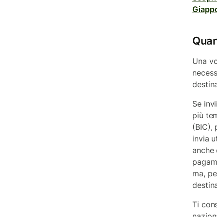
Giapp
Quant
Una vo
necess
destina
Se invi
più te
(BIC),
invia 
anche 
pagame
ma, pe
destina
Ti con
nazion