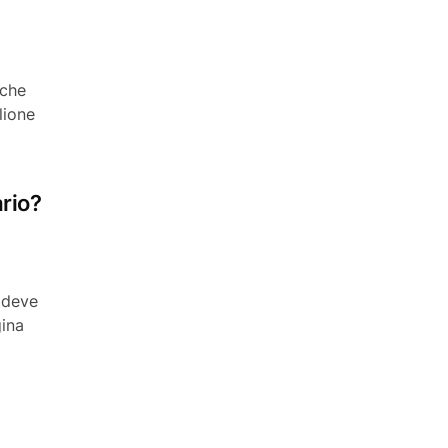
 che
lione
ario?
 deve
gina