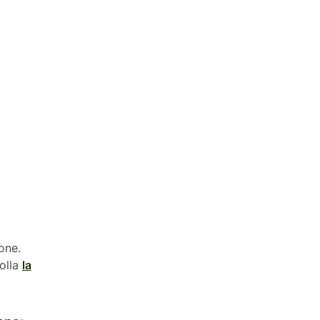
one.
rolla
la