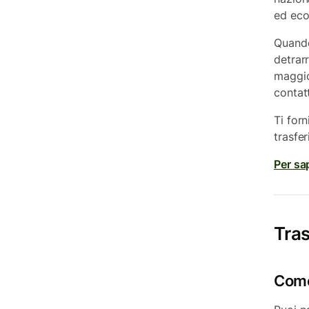
ed eco
Quando
detrar
maggio
contat
Ti for
trasfe
Per sa
Tras
Come