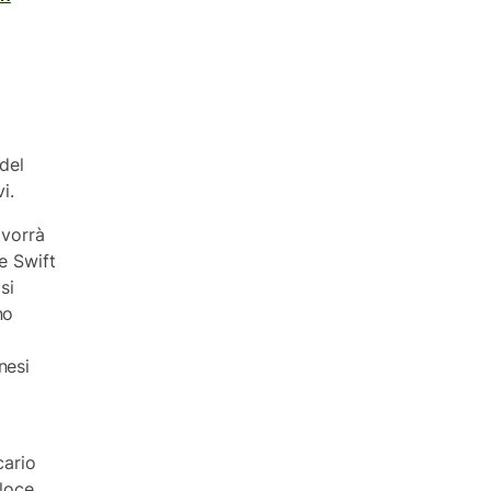
del
vi.
i vorrà
e Swift
si
no
nesi
cario
eloce