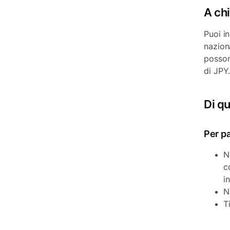
A ch
Puoi i
nazion
posson
di JPY
Di qu
Per p
N
c
i
N
T