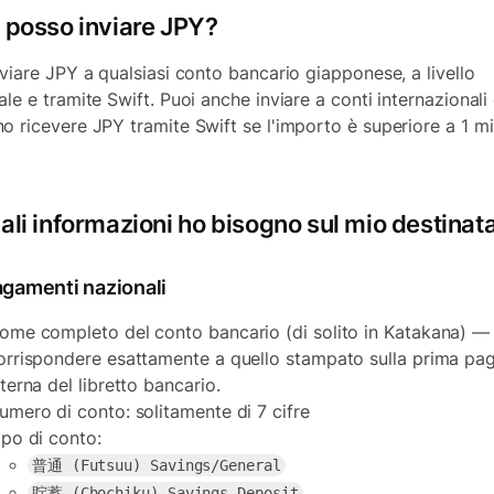
i posso inviare JPY?
nviare JPY a qualsiasi conto bancario giapponese, a livello
ale e tramite Swift. Puoi anche inviare a conti internazionali
o ricevere JPY tramite Swift se l'importo è superiore a 1 mi
.
ali informazioni ho bisogno sul mio destinat
agamenti nazionali
ome completo del conto bancario (di solito in Katakana) —
orrispondere esattamente a quello stampato sulla prima pa
nterna del libretto bancario.
umero di conto: solitamente di 7 cifre
ipo di conto:
普通 (Futsuu) Savings/General
貯蓄 (Chochiku) Savings Deposit