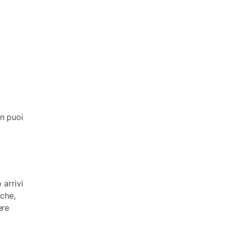
n puoi
 arrivi
 che,
ere