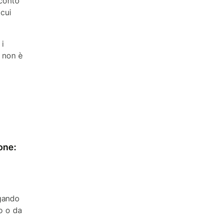
conto
 cui
 i
, non è
pone:
gando
o o da