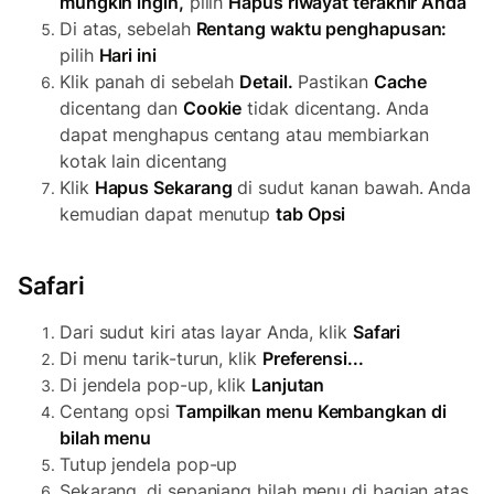
mungkin ingin,
pilih
Hapus riwayat terakhir Anda
Di atas, sebelah
Rentang waktu penghapusan:
pilih
Hari ini
Klik panah di sebelah
Detail.
Pastikan
Cache
dicentang dan
Cookie
tidak dicentang. Anda
dapat menghapus centang atau membiarkan
kotak lain dicentang
Klik
Hapus Sekarang
di sudut kanan bawah. Anda
kemudian dapat menutup
tab Opsi
Safari
Dari sudut kiri atas layar Anda, klik
Safari
Di menu tarik-turun, klik
Preferensi...
Di jendela pop-up, klik
Lanjutan
Centang opsi
Tampilkan menu Kembangkan di
bilah menu
Tutup jendela pop-up
Sekarang, di sepanjang bilah menu di bagian atas