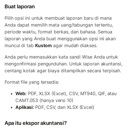
Buat laporan
Pilih opsi ini untuk membuat laporan baru di mana
Anda dapat memilih mata uang/tabungan tertentu,
periode waktu, format berkas, dan bahasa. Semua
laporan yang Anda buat menggunakan opsi ini akan
muncul di tab
Kustom
agar mudah diakses.
Anda perlu memasukkan kata sandi Wise Anda untuk
mengonfirmasi pengunduhan. Untuk laporan akuntansi,
centang kotak agar biaya ditampilkan secara terpisah.
Format file yang tersedia:
Web:
PDF, XLSX (Excel), CSV, MT940, QIF, atau
CAMT.053 (hanya versi 10)
Aplikasi:
PDF, CSV, dan XLSX (Excel)
Apa itu ekspor akuntansi?