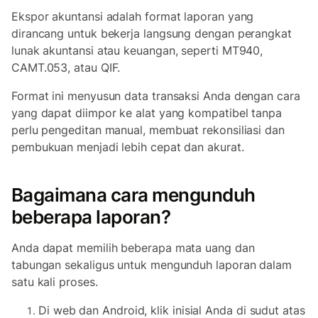
Ekspor akuntansi adalah format laporan yang
dirancang untuk bekerja langsung dengan perangkat
lunak akuntansi atau keuangan, seperti MT940,
CAMT.053, atau QIF.
Format ini menyusun data transaksi Anda dengan cara
yang dapat diimpor ke alat yang kompatibel tanpa
perlu pengeditan manual, membuat rekonsiliasi dan
pembukuan menjadi lebih cepat dan akurat.
Bagaimana cara mengunduh
beberapa laporan?
Anda dapat memilih beberapa mata uang dan
tabungan sekaligus untuk mengunduh laporan dalam
satu kali proses.
Di web dan Android, klik inisial Anda di sudut atas