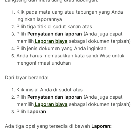
Klik pada mata uang atau tabungan yang Anda
inginkan laporannya
Pilih tiga titik di sudut kanan atas
Pilih
Pernyataan dan laporan
(Anda juga dapat
memilih
Laporan biaya
sebagai dokumen terpisah)
Pilih jenis dokumen yang Anda inginkan
Anda harus memasukkan kata sandi Wise untuk
mengonfirmasi unduhan
Dari layar beranda:
Klik inisial Anda di sudut atas
Pilih
Pernyataan dan laporan
(Anda juga dapat
memilih
Laporan biaya
sebagai dokumen terpisah)
Pilih
Laporan
Ada tiga opsi yang tersedia di bawah
Laporan: