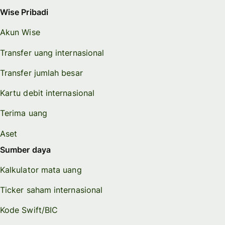
Wise Pribadi
Akun Wise
Transfer uang internasional
Transfer jumlah besar
Kartu debit internasional
Terima uang
Aset
Sumber daya
Kalkulator mata uang
Ticker saham internasional
Kode Swift/BIC