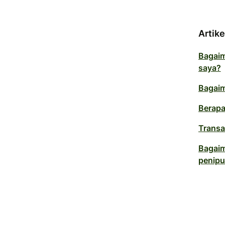
Artike
Bagaim
saya?
Bagaim
Berapa
Transa
Bagaim
penip