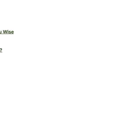
u Wise
?