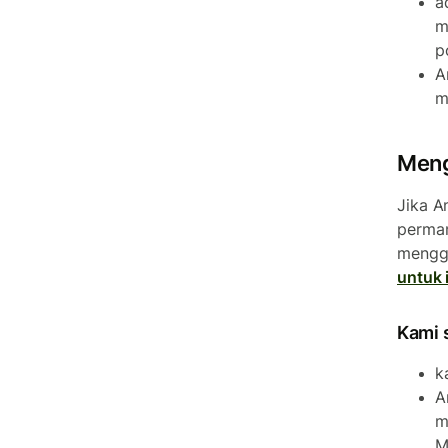
a
m
p
A
m
Meng
Jika A
perman
mengga
untuk 
Kami 
k
A
m
M