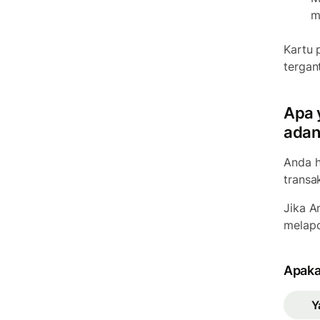
m
Kartu 
tergan
Apa 
adan
Anda h
transa
Jika A
melapo
Apaka
Y