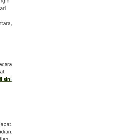
ingin
ari
tara,
ecara
at
i sini
dapat
dian.
dian