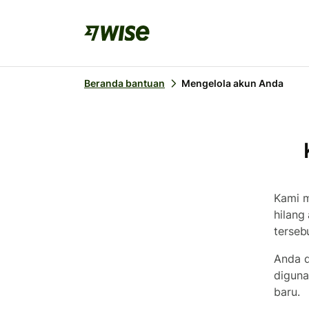
Beranda bantuan
Mengelola akun Anda
Kami m
hilang 
tersebu
Anda d
diguna
baru.