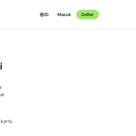
ID
Masuk
Daftar
i
a
al
 kartu