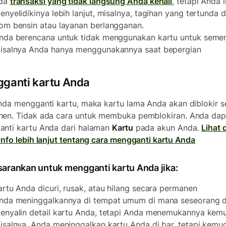
da
transaksi yang tidak langsung Anda kenali
, tetapi Anda 
enyelidikinya lebih lanjut, misalnya, tagihan yang tertunda d
om bensin atau layanan berlangganan.
nda berencana untuk tidak menggunakan kartu untuk semen
isalnya Anda hanya menggunakannya saat bepergian
ganti kartu Anda
nda mengganti kartu, maka kartu lama Anda akan diblokir s
en. Tidak ada cara untuk membuka pemblokiran. Anda dap
nti kartu Anda dari halaman
Kartu
pada akun Anda.
Lihat d
info lebih lanjut tentang cara mengganti kartu Anda
sarankan untuk mengganti kartu Anda jika:
artu Anda dicuri, rusak, atau hilang secara permanen
nda meninggalkannya di tempat umum di mana seseorang 
enyalin detail kartu Anda, tetapi Anda menemukannya kemu
isalnya, Anda meninggalkan kartu Anda di bar, tetapi kemu