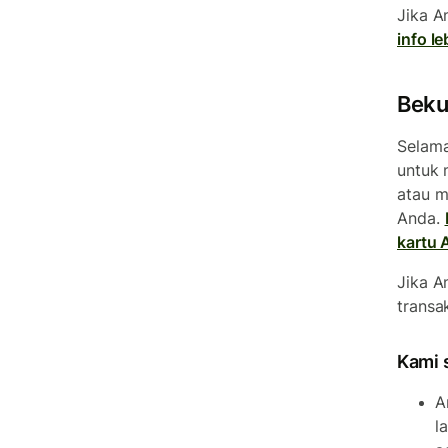
Jika A
info le
Beku
Selama
untuk 
atau m
Anda.
kartu 
Jika A
transa
Kami 
A
l