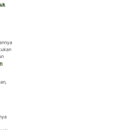
tuk
annya
kukan
un
an
an,
nya