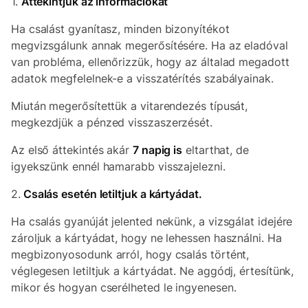
1.
Áttekintjük az információkat
Ha csalást gyanítasz, minden bizonyítékot
megvizsgálunk annak megerősítésére. Ha az eladóval
van probléma, ellenőrizzük, hogy az általad megadott
adatok megfelelnek-e a visszatérítés szabályainak.
Miután megerősítettük a vitarendezés típusát,
megkezdjük a pénzed visszaszerzését.
Az első áttekintés akár
7 napig is
eltarthat, de
igyekszünk ennél hamarabb visszajelezni.
2.
Csalás esetén letiltjuk a kártyádat.
Ha csalás gyanúját jelented nekünk, a vizsgálat idejére
zároljuk a kártyádat, hogy ne lehessen használni. Ha
megbizonyosodunk arról, hogy csalás történt,
véglegesen letiltjuk a kártyádat. Ne aggódj, értesítünk,
mikor és hogyan cserélheted le ingyenesen.