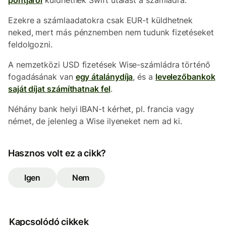
pontjáról
küldhetnek Swift utalást a számládra.
Ezekre a számlaadatokra csak EUR-t küldhetnek
neked, mert más pénznemben nem tudunk fizetéseket
feldolgozni.
A nemzetközi USD fizetések Wise-számládra történő
fogadásának van
egy átalánydíja
, és a
levelezőbankok
saját díjat számíthatnak fel
.
Néhány bank helyi IBAN-t kérhet, pl. francia vagy
német, de jelenleg a Wise ilyeneket nem ad ki.
Hasznos volt ez a cikk?
Igen
Nem
Kapcsolódó cikkek