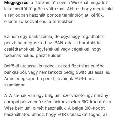
Megjegyzés
, a "főszámla" neve a Wise-nál megadott
lakcímedtől függően változhat. Ahhoz, hogy megtaláld
a régiódban használt pontos terminológiát, kérjük,
ellenőrizd közvetlenül a termékben.
Ez nem egy bankszámla, de ugyanúgy fogadhatsz
pénzt, ha megosztod az IBAN-odat a barátaiddal,
családtagokkal, ügyfelekkel vagy cégekkel, hogy
tudjanak neked pénzt küldeni.
Belföldi utalással is tudnak neked fizetni az
európai
bankjukból, vagy nemzetközi pedig Swift utalással is.
Amint megkapod a pénzt, jóváírjuk EUR-ban a
számládon.
A Wise-nak van egy belgiumi szervezete, így néhány
európai pénznemű számlánkhoz belga BIC-kódot és a
Wise belgiumi címét használjuk. A belga BIC-kódot
használhatod ahhoz, hogy EUR utalásokat fogadj az