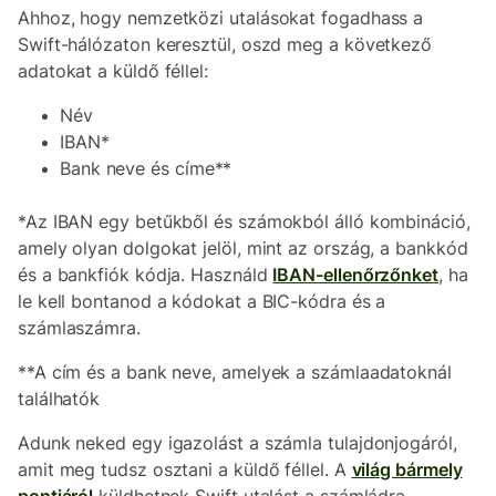
Ahhoz, hogy nemzetközi utalásokat fogadhass a
Swift-hálózaton keresztül, oszd meg a következő
adatokat a küldő féllel:
Név
IBAN*
Bank neve és címe**
*Az IBAN egy betűkből és számokból álló kombináció,
amely olyan dolgokat jelöl, mint az ország, a bankkód
és a bankfiók kódja. Használd
IBAN-ellenőrzőnket
, ha
le kell bontanod a kódokat a BIC-kódra és a
számlaszámra.
**A cím és a bank neve, amelyek a számlaadatoknál
találhatók
Adunk neked egy igazolást a számla tulajdonjogáról,
amit meg tudsz osztani a küldő féllel. A
világ bármely