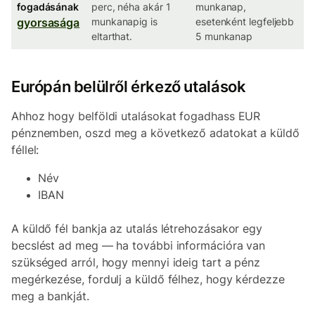
fogadásának
perc, néha akár 1
munkanap,
gyorsasága
munkanapig is
esetenként legfeljebb
eltarthat.
5 munkanap
Európán belülről érkező utalások
Ahhoz hogy belföldi utalásokat fogadhass EUR
pénznemben, oszd meg a következő adatokat a küldő
féllel:
Név
IBAN
A küldő fél bankja az utalás létrehozásakor egy
becslést ad meg — ha további információra van
szükséged arról, hogy mennyi ideig tart a pénz
megérkezése, fordulj a küldő félhez, hogy kérdezze
meg a bankját.