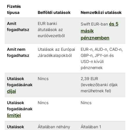
Fizetés
típusa
Belföldi utalások
Nemzetközi utalások
Amit
EUR banki
és 5
Swift EUR-ban
fogadhatsz
átutalások az
másik
euróövezetből
pénznemben
Amit nem
Utalások az Európai
EUR-n, AUD-n, CAD-n,
fogadhatsz
Járadékalapokból
GBP-n, JPY-on és
USD-n kívüli
pénznemek
Utalások
Nincs
2,39 EUR
fogadásának
(levelezőbanki díjak
díjai
merülhetnek fel)
Utalások
Nincs
Nincs
fogadásának
limitjei
Utalások
Általában néhány
Általában 1