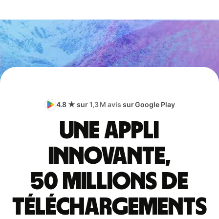
4.8 ★ sur
1,3 M avis
sur Google Play
Une appli
innovante,
50 millions de
téléchargements