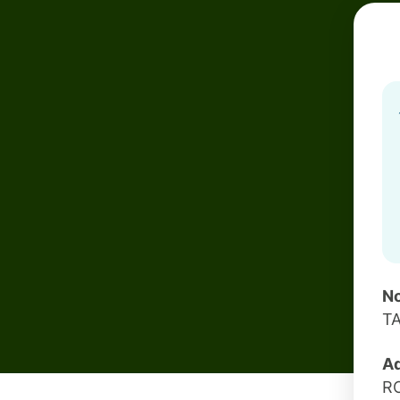
No
T
Ad
R