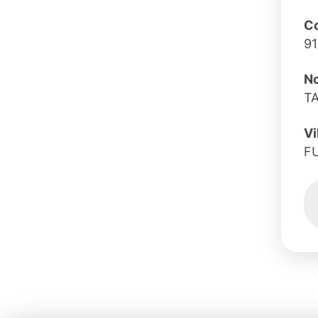
C
91
No
T
Vi
F