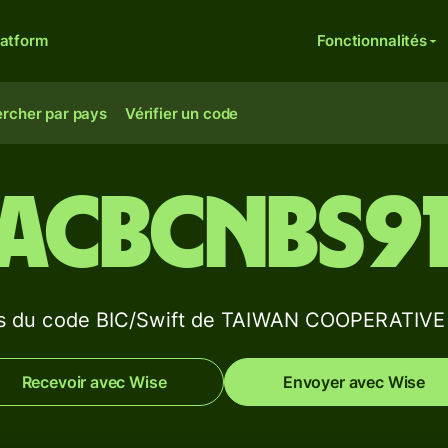
latform
Fonctionnalités
rcher par pays
Vérifier un code
ACBCNBS9
ls du code BIC/Swift de TAIWAN COOPERATIV
Recevoir avec Wise
Envoyer avec Wise