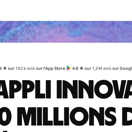
8 ★ sur
152 k avis
sur l'App Store
4.8 ★ sur
1,3 M avis
sur Googl
appli innov
0 millions 