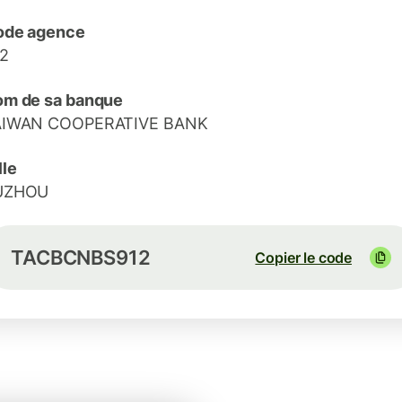
ode agence
2
m de sa banque
AIWAN COOPERATIVE BANK
lle
UZHOU
TACBCNBS912
Copier le code