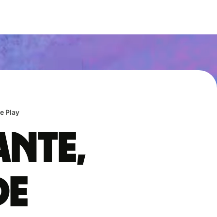
e Play
ante,
de