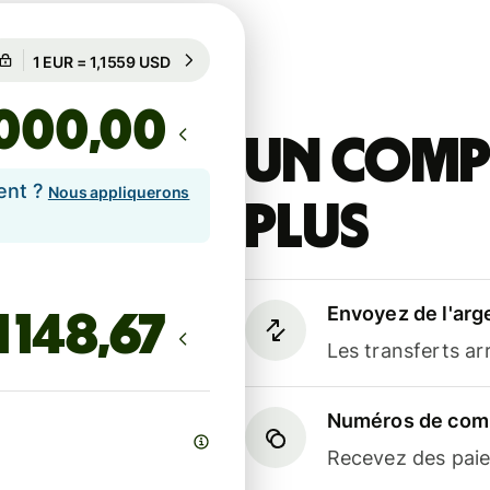
Garanti pour 74 h
1 EUR = 1,1559 USD
Garanti pour 74 h
,00
Un compt
ent ?
Nous appliquerons
plus
Envoyez de l'arg
Les transferts a
Numéros de comp
Recevez des paiem