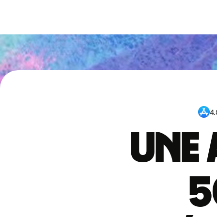
4.
Une 
5