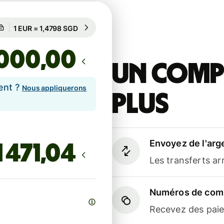
Garanti pour 96 h
1 EUR = 1,4798 SGD
Garanti pour 96 h
,00
Un compt
ent ?
Nous appliquerons
plus
Envoyez de l'arg
Les transferts a
Numéros de comp
Recevez des paiem