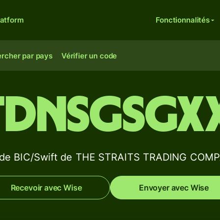
latform
Fonctionnalités
rcher par pays
Vérifier un code
TDNSGSGX
code BIC/Swift de THE STRAITS TRADING COM
Recevoir avec Wise
Envoyer avec Wise