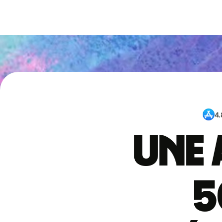
4.
Une 
5