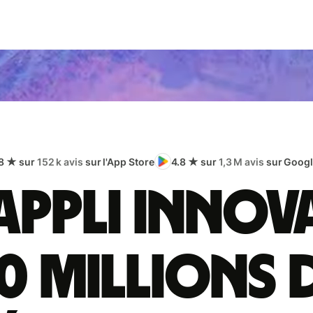
8 ★ sur
152 k avis
sur l'App Store
4.8 ★ sur
1,3 M avis
sur Googl
appli innov
0 millions 