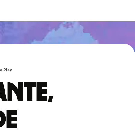
e Play
ante,
de