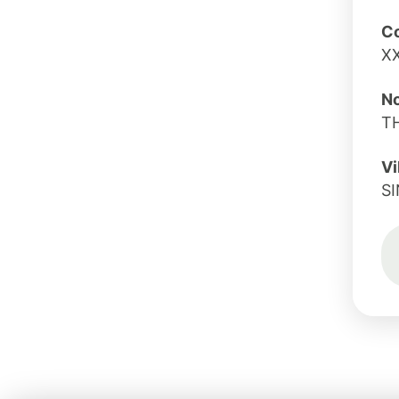
C
X
No
T
Vi
S