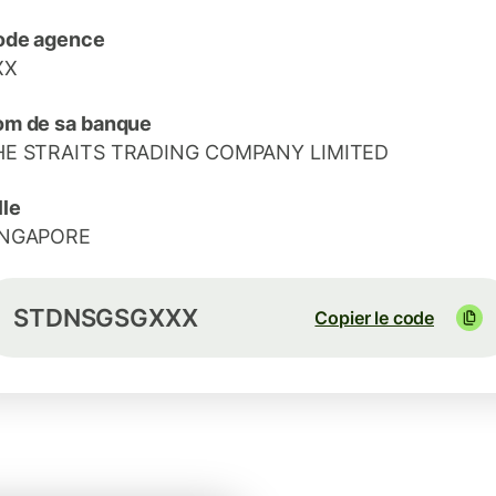
ode agence
XX
m de sa banque
HE STRAITS TRADING COMPANY LIMITED
lle
INGAPORE
STDNSGSGXXX
Copier le code